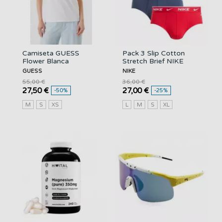
Camiseta GUESS
Pack 3 Slip Cotton
Flower Blanca
Stretch Brief NIKE
GUESS
NIKE
55,00 €
36,00 €
27,50 €
27,00 €
-50%
-25%
M
S
XS
L
M
S
XL