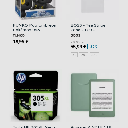
FUNKO Pop Umbreon
BOSS - Tee Stripe
Pokémon 948
Zone - 100 -...
FUNKO
BOSS
18,95 €
79,90 €
55,93 €
-30%
XL
2XL
3XL
Tinta HP 305XL Negro
Amazon KINDLE 11ª