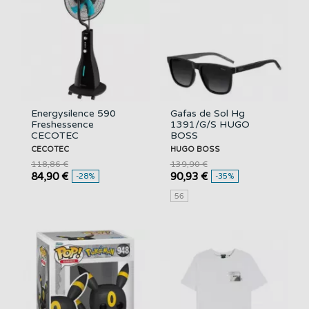
Energysilence 590
Gafas de Sol Hg
Freshessence
1391/G/S HUGO
CECOTEC
BOSS
CECOTEC
HUGO BOSS
118,86 €
139,90 €
84,90 €
90,93 €
-28%
-35%
56