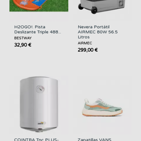
H2OGO!. Pista
Nevera Portátil
Deslizante Triple 488...
AIRMEC 80W 56.5
Litros
BESTWAY
AIRMEC
32,90 €
299,00 €
COINTRA Tnc PLUS-
Zapatillas VANS