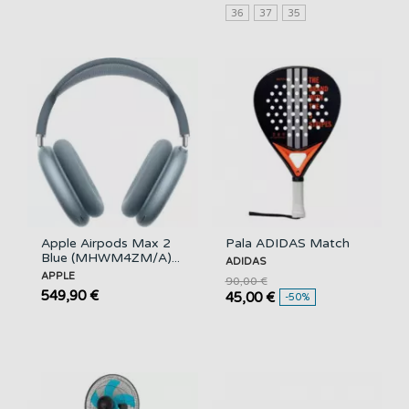
36
37
35
Apple Airpods Max 2
Pala ADIDAS Match
Blue (MHWM4ZM/A)...
ADIDAS
APPLE
90,00 €
549,90 €
45,00 €
-50%