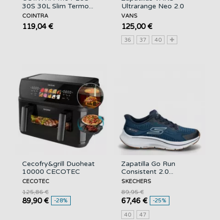
30S 30L Slim Termo...
Ultrarange Neo 2.0
COINTRA
VANS
119,04 €
125,00 €
36
37
40
Cecofry&grill Duoheat
Zapatilla Go Run
10000 CECOTEC
Consistent 2.0...
CECOTEC
SKECHERS
125,86 €
89,95 €
89,90 €
67,46 €
-28%
-25%
40
47