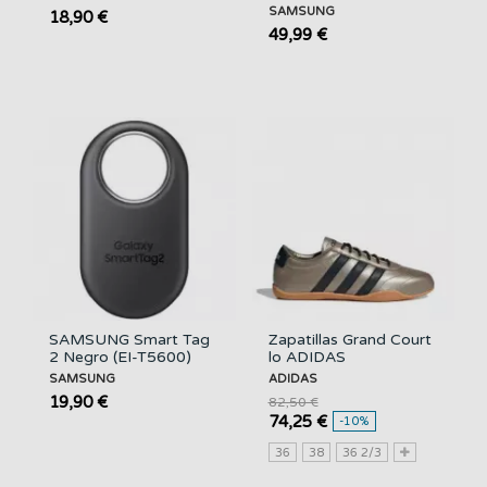
SAMSUNG
18,90 €
49,99 €
SAMSUNG Smart Tag
Zapatillas Grand Court
2 Negro (EI-T5600)
lo ADIDAS
SAMSUNG
ADIDAS
19,90 €
82,50 €
74,25 €
-10%
36
38
36 2/3