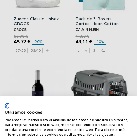
Zuecos Classic Unisex
Pack de 3 Bóxers
CROCS
Cortos - Icon Cotton...
CROCS
CALVIN KLEIN
60,90 €
47,90 €
48,72 €
43,11 €
-20%
-10%
37/38
39/40
L
M
S
XL
Utilizamos cookies
Podemos utilizarlas para el análisis de los datos de nuestros visitantes,
para mejorar nuestro sitio web, mostrar contenido personalizado y
Celeste Crianza PAGO
NAYECO Transportín
brindarle una excelente experiencia en el sitio web. Para obtener más
DEL CIELO
Ecoline 60X40X38.5
información sobre las cookies que utilizamos, abre los ajustes.