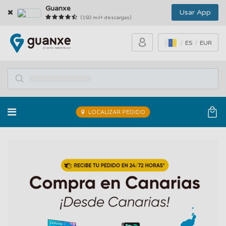
Guanxe
Usar App
(150 mil+ descargas)
ES
EUR
LOCALIZAR PEDIDO