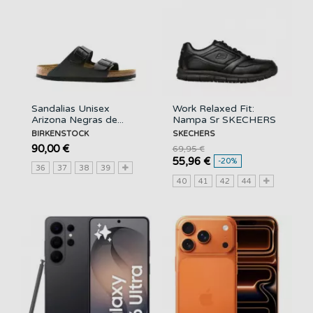
Sandalias Unisex
Work Relaxed Fit:
Arizona Negras de...
Nampa Sr SKECHERS
BIRKENSTOCK
SKECHERS
90,00 €
69,95 €
55,96 €
-20%
36
37
38
39
40
41
42
44