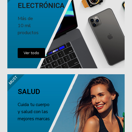
ELECTRÓNICA
Más de
10 mil
productos
Ver todo
MUST
SALUD
Cuida tu cuerpo
y salud con las
mejores marcas