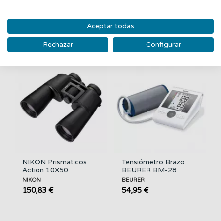
Cm
PAGO DEL CIELO
NAYECO
19,65 €
39,95 €
Aceptar todas
Rechazar
Configurar
NIKON Prismaticos
Tensiómetro Brazo
Action 10X50
BEURER BM-28
NIKON
BEURER
150,83 €
54,95 €