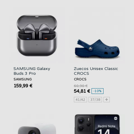
SAMSUNG Galaxy
Zuecos Unisex Classic
Buds 3 Pro
CROCS
SAMSUNG
CROCS
159,99 €
60,90 €
54,81 €
-10%
41/42
37/38