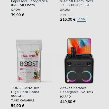
Impresora Fotográfica
XIAOMI Redmi Note
XIAOMI Photo...
14 5G 8GB 256GB
XIAOMI
XIAOMI
79,99 €
239,99 €
216,00 €
-10%
TUNO CANARIAS
Altavoz Karaoke
Higo Tinto Boost
Recargable IKARAO...
500GR...
IKARAO
TUNO CANARIAS
449,60 €
54,90 €