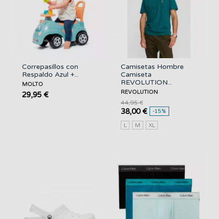
Correpasillos con
Camisetas Hombre
Respaldo Azul +...
Camiseta
REVOLUTION...
MOLTO
REVOLUTION
29,95 €
44,95 €
38,00 €
-15%
L
M
XL