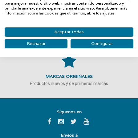
FILTRAR
Le ayudaremos en todo momento
para mejorar nuestro sitio web, mostrar contenido personalizado y
brindarle una excelente experiencia en el sitio web. Para obtener más
información sobre las cookies que utilizamos, abre los ajustes.
Aceptar todas
GARANTÍA Y DEVOLUCIONES
Rechazar
Garantía asegurada
Configurar
MARCAS ORIGINALES
Productos nuevos y de primeras marcas
Síguenos en
Envíos a