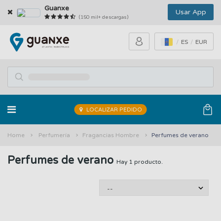
Guanxe
Usar App
(150 mil+ descargas)
ES
EUR
LOCALIZAR PEDIDO
Home
Perfumería
Fragancias Hombre
Perfumes de verano
Perfumes de verano
Hay 1 producto.