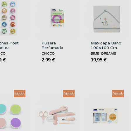
ches Post
Pulsera
Maxicapa Baño
adura
Perfumada
100X100 Cm.
ICCO
Antimosquitos
Tucan
CCO
CHICCO
BIMBI DREAMS
CHICCO
Bimbidreams
9 €
2,99 €
19,95 €
BIMBI
DREAMS
Agotado
Agotado
Agotado