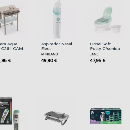
era Aqua
Aspirador Nasal
Orinal Soft
a C264 CAM
Elect
Potty C/sonido
MINILAND Care
Mint JANE
M
MINILAND
JANE
,95 €
49,90 €
47,95 €