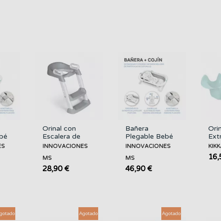
Orinal con
Bañera
Ori
ebé
Escalera de
Plegable Bebé
Ext
Aprendizaje
Flex Gris + Cojín
Me
ES
INNOVACIONES
INNOVACIONES
KIK
INNOVACIONES
INNOVACIONES
KI
16,
MS
MS
ONES
MS
MS
28,90 €
46,90 €
gotado
Agotado
Agotado