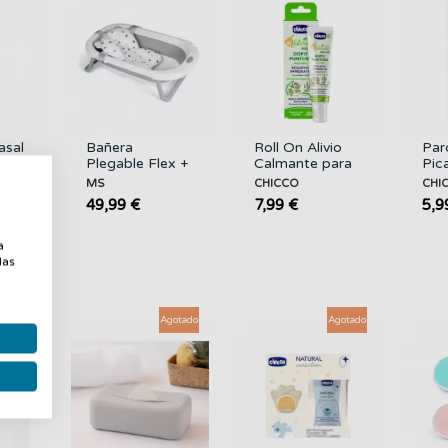
asal
Bañera
Roll On Alivio
Par
Plegable Flex +
Calmante para
Pic
Cojín Estrellas
Picaduras
CH
MS
CHICCO
CHI
MS
CHICCO
49,99 €
7,99 €
5,9
a
a
las
gotado
Agotado
Agotado