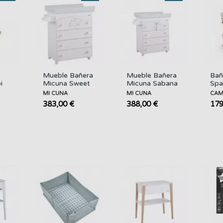
Mueble Bañera
Mueble Bañera
Bañ
i
Micuna Sweet
Micuna Sabana
Sp
Bear MI CUNA
MI CUNA
MI CUNA
MI CUNA
CA
383,00 €
388,00 €
179