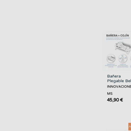
Bañera
Plegable B
Flex Azul +
INNOVACION
Cojín
MS
INNOVACI
MS
45,90 €
A