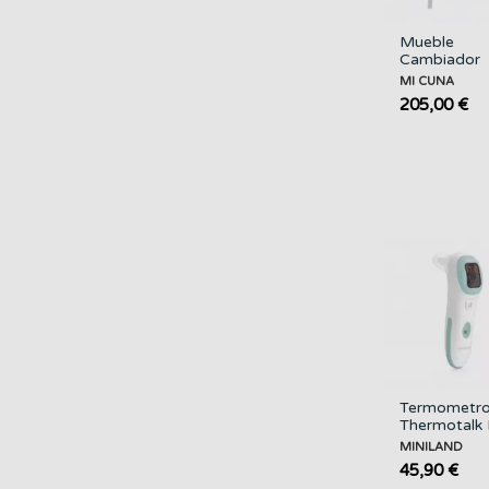
Mueble
Cambiador
Blanco MI
MI CUNA
CUNA
205,00 €
Termometr
Thermotalk 
MINILAND
MINILAND
45,90 €