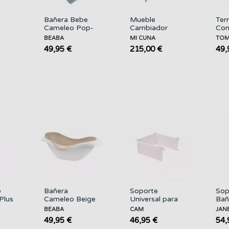
Bañera Bebe
Mueble
Ter
Cameleo Pop-
Cambiador
Con
up Green Blue
Cera Natural-
Tom
BEABA
MI CUNA
TOM
BEABA
blanco MI
TO
49,95 €
215,00 €
49,
CUNA
TIP
o
Bañera
Soporte
Sop
Plus
Cameleo Beige
Universal para
Bañ
BEABA
Bañera CAM
Ple
BEABA
CAM
JAN
JA
49,95 €
46,95 €
54,