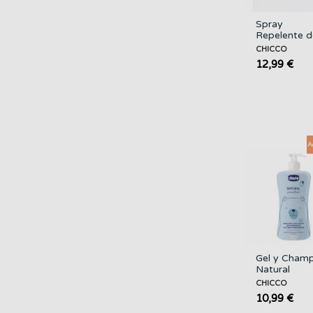
Spray
Repelente d
Insectos 10
CHICCO
Ml. CHICCO
12,99 €
A
Gel y Cham
Natural
Sensation 
CHICCO
Ml. CHICCO
10,99 €