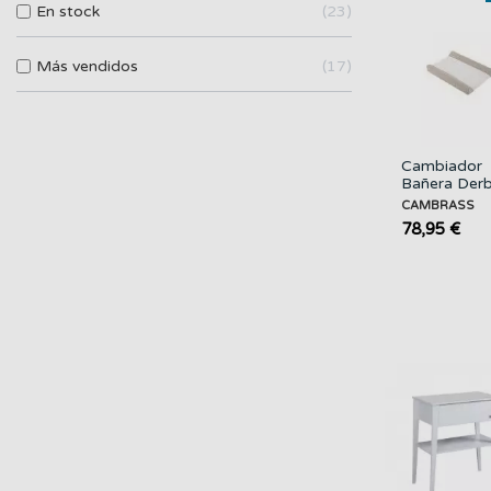
En stock
23
Más vendidos
17
Cambiador
Bañera Derb
Beige
CAMBRASS
CAMBRASS
78,95 €