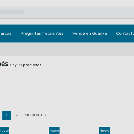
marcas
Preguntas frecuentes
Vende en Guanxe
Contact
bés
Hay 93 productos.
1
2
SIGUIENTE
Nuevo
Nuevo
Nuevo