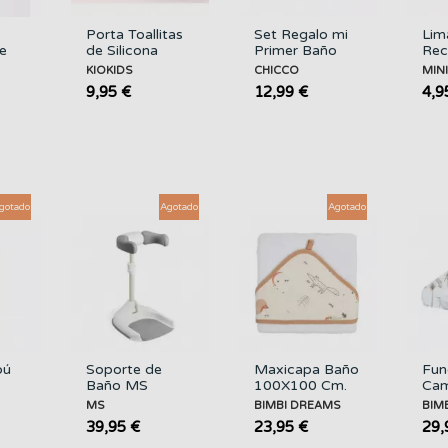
Porta Toallitas
Set Regalo mi
Lim
e
de Silicona
Primer Baño
Rec
0
KIOKIDS
CHICCO
Bab
KIOKIDS
CHICCO
MIN
Tri
9,95 €
12,99 €
4,9
MI
gotado
Agotado
Agotado
pú
Soporte de
Maxicapa Baño
Fun
Baño MS
100X100 Cm.
Cam
500
Bimbidreams
Bim
MS
BIMBI DREAMS
BIM
BIMBI
BIM
39,95 €
23,95 €
29,
DREAMS
DR