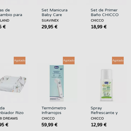
as de
Set Manicura
Set de Primer
ambio para
Baby Care
Baño CHICCO
y Nail
Essentials Set
ILAND
SUAVINEX
CHICCO
mmer
SUAVINEX
5 €
29,95 €
18,99 €
NILAND
Agotado
Agotado
Agotado
da
Termómetro
Spray
biador Rizo
Infrarrojos
Refrescante y
bidreams
CHICCO
Protector
BI DREAMS
CHICCO
CHICCO
BI
100ML.
95 €
59,99 €
12,99 €
EAMS
CHICCO