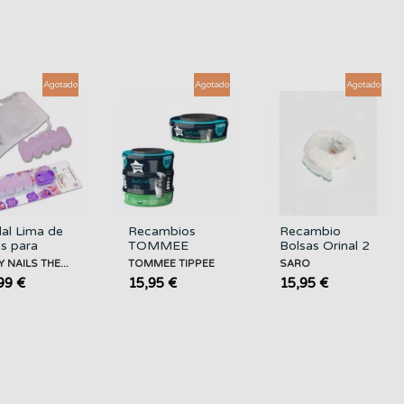
Agotado
Agotado
Agotado
al Lima de
Recambios
Recambio
s para
TOMMEE
Bolsas Orinal 2
ién Nacidos
TIPPEE
en 1 Potette
 NAILS THE...
TOMMEE TIPPEE
SARO
Y NAILS
Plus SARO
99 €
15,95 €
15,95 €
E THUMBLE