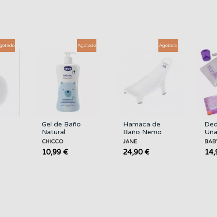
gotado
Agotado
Agotado
Gel de Baño
Hamaca de
Ded
Natural
Baño Nemo
Uña
Sensation 500
Jané JANE
Rec
CHICCO
JANE
BABY
Ml. CHICCO
BAB
10,99 €
24,90 €
14,
TH