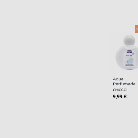
A
Agua
Perfumada
Natural
CHICCO
Sensation
9,99 €
100ML.
CHICCO