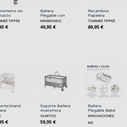
mometro sin
Bañera
Recambios
tacto
Plegable con
Papelera
mee Tippe
Reductor Easy
Sangenic
MEE TIPPEE
MINIMONDO
TOMMEE TIPPEE
MMEE
Bath
12UDS
95 €
49,95 €
89,95 €
PEE
MINIMONDO
TOMMEE
TIPPEE
orte/stand
Soporte Bañera
Bañera
era
Anatomica
Plegable Bebé
gable Oasis
Onda
Flex Rosa +
E
OLMITOS
INNOVACIONES
NE
OLMITOS
Cojín
95 €
59,95 €
MS
INNOVACIONES