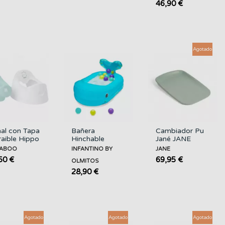
MS
46,90 €
Agotado
nal con Tapa
Bañera
Cambiador Pu
raible Hippo
Hinchable
Jané JANE
nta
Ballena
KABOO
INFANTINO BY
JANE
KKABOO
10BOLAS
50 €
69,95 €
OLMITOS
INFANTINO BY
OLMITOS
28,90 €
Agotado
Agotado
Agotado