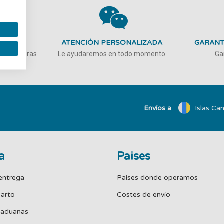
100%
ATENCIÓN PERSONALIZADA
GARANT
 tus compras
Le ayudaremos en todo momento
Ga
Envíos a
Islas Can
a
Paises
entrega
Paises donde operamos
parto
Costes de envío
 aduanas