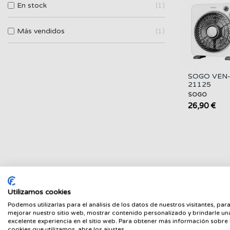
En stock
1
Más vendidos
1
SOGO VEN-
21125
Ventilador 
SOGO
Fan 10" 45
26,90 €
3 Velocidades
Utilizamos cookies
Podemos utilizarlas para el análisis de los datos de nuestros visitantes, par
mejorar nuestro sitio web, mostrar contenido personalizado y brindarle un
excelente experiencia en el sitio web. Para obtener más información sobre 
cookies que utilizamos, abre los ajustes.