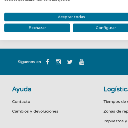
Aceptar todas
ENVÍO RÁPIDO
PAGO SEGURO 
Rechazar
Configurar
Somos los + rápidos
Certificado SSL en todas
Síguenos en
Ayuda
Logístic
Contacto
Tiempos de 
Cambios y devoluciones
Zonas de re
Impuestos y