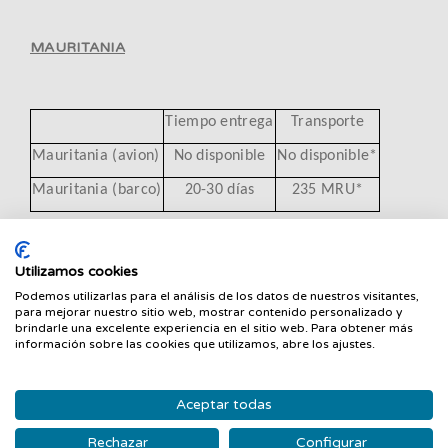
MAURITANIA
Tiempo entrega
Transporte
Mauritania (avion)
No disponible
No disponible*
Mauritania (barco)
20-30 días
235 MRU*
*Desde 235,32 MRU y 490 MRU hasta 2 kilos. El
Utilizamos cookies
suplemento de coste por kilo adicional se calculará
Podemos utilizarlas para el análisis de los datos de nuestros visitantes,
para mejorar nuestro sitio web, mostrar contenido personalizado y
antes de pagar al final del proceso de compra. Los días
brindarle una excelente experiencia en el sitio web. Para obtener más
del tiempo de entrega son aproximados y están
información sobre las cookies que utilizamos, abre los ajustes.
sujetos a variaciones por causas ajenas a Guanxe.com.
Los pedidos de gran tamaño o volumen irán
Aceptar todas
obligatoriamente en barco.
Rechazar
Configurar