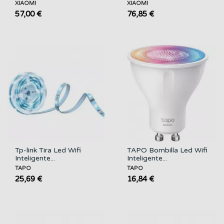
F350X60MM...
F450X60MM...
XIAOMI
XIAOMI
57,00 €
76,85 €
Tp-link Tira Led Wifi
TAPO Bombilla Led Wifi
Inteligente...
Inteligente...
TAPO
TAPO
25,69 €
16,84 €