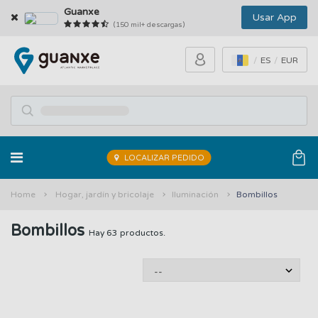
Guanxe
Usar App
(150 mil+ descargas)
ES
EUR
LOCALIZAR PEDIDO
Home
Hogar, jardín y bricolaje
Iluminación
Bombillos
Bombillos
Hay 63 productos.