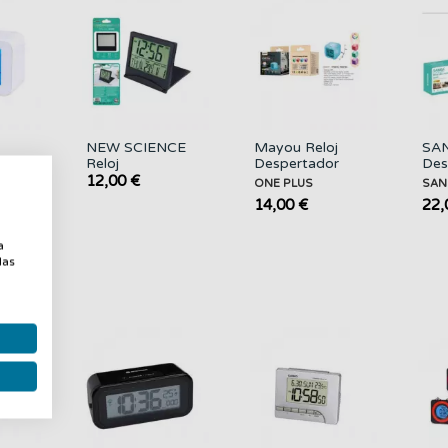
NEW SCIENCE
Mayou Reloj
SAN
r
Reloj
Despertador
Des
Despertador
Digital
Digi
12,00 €
ONE PLUS
SAN
Digital CH-723
,temperatura
SD
14,00 €
22,
Fecha,...
YH0078 con
anco
Luz...
a
a
las