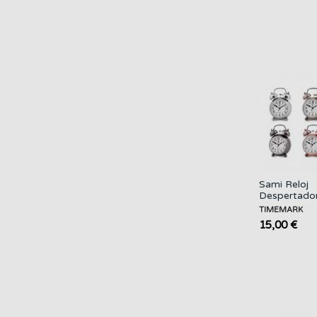
Sami Reloj
Despertado
Analogico c
TIMEMARK
Campana
15,00 €
Metalico
Surtidos...