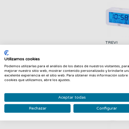
TREVI
Despertado
Digital
TREVI
SLD3P50
17,00 €
Utilizamos cookies
Numero
Grandes Bl
Podemos utilizarlas para el análisis de los datos de nuestros visitantes, par
con...
mejorar nuestro sitio web, mostrar contenido personalizado y brindarle un
excelente experiencia en el sitio web. Para obtener más información sobre 
cookies que utilizamos, abre los ajustes.
Aceptar todas
Rechazar
Configurar