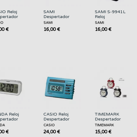
IO Reloj
SAMI
SAMI S-9941L
pertador
Despertador
Reloj
ital Mod
Analogico S-
Despertador
IO
SAMI
SAMI
541D Plata
9985L Surtido
Analogico
00 €
16,00 €
16,00 €
Colores
Silencio
DA Reloj
CASIO Reloj
TIMEMARK
pertador
Despertador
Despertador
ital SD-
Digital Mod
Analogico de
DA
CASIO
TIMEMARK
6 Alarma y
DQ-541D Azul
Campana Mate
00 €
24,00 €
15,00 €
peratura,...
Varios Colores...