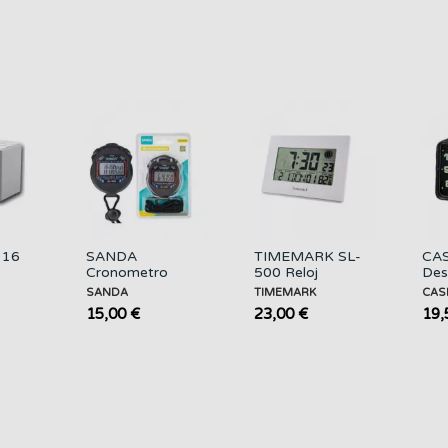
Temperatura
Negro
116
SANDA
TIMEMARK SL-
CAS
Cronometro
500 Reloj
Des
r
SD-
Despertador
TQ
SANDA
TIMEMARK
CAS
a
0855/4821/4820
Digital con
Neg
15,00 €
23,00 €
19,
os
Temperatura,...