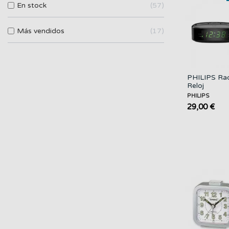
En stock
57
Más vendidos
17
PHILIPS Ra
Reloj
Despertado
PHILIPS
Digital
29,00 €
TAR3305/1
Negro