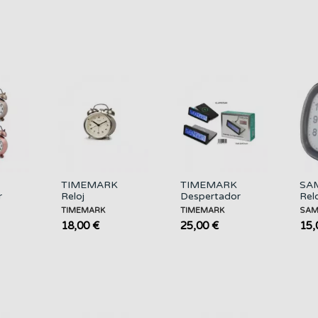
Negro
TIMEMARK
TIMEMARK
SAM
r
Reloj
Despertador
Rel
on
Despertador de
con Carga
Des
TIMEMARK
TIMEMARK
SAM
Campana
Inalambrica
Ana
18,00 €
25,00 €
15,
Metalico
15W/DOBLE
Sil
Gris,rosa...
Alarma/...