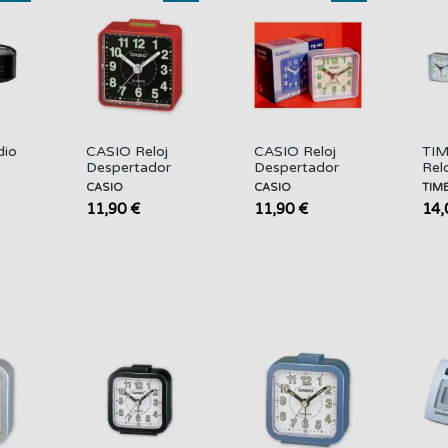
dio
CASIO Reloj
CASIO Reloj
TI
Despertador
Despertador
Rel
r
Mod TQ-140-
TQ-140 Blanco
Des
CASIO
CASIO
TIM
4DF Rojo
Ana
11,90 €
11,90 €
14,
2
CL
Sil
Surt