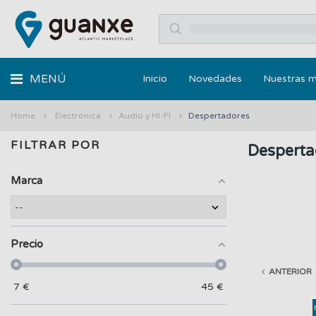
MENÚ
Inicio
Novedades
Nuestras 
Home
Electrónica
Audio y HI-FI
Despertadores
FILTRAR POR
Despert
Marca
Precio
ANTERIOR
7
€
45
€