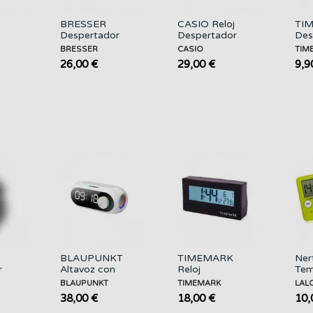
BRESSER
CASIO Reloj
TI
Despertador
Despertador
Des
r
Mytime Amber
Digital DQ-747
Dig
BRESSER
CASIO
TIM
esta
Negro
Fecha +
Ca
26,00 €
29,00 €
9,9
Termometro
CL
BLAUPUNKT
TIMEMARK
Ner
r
Altavoz con
Reloj
Tem
on
Reloj Fm
Despertador
de 
BLAUPUNKT
TIMEMARK
LAL
BLP2250-133
Digital CL99L
Mag
38,00 €
18,00 €
10,
Blanco
con
FIH