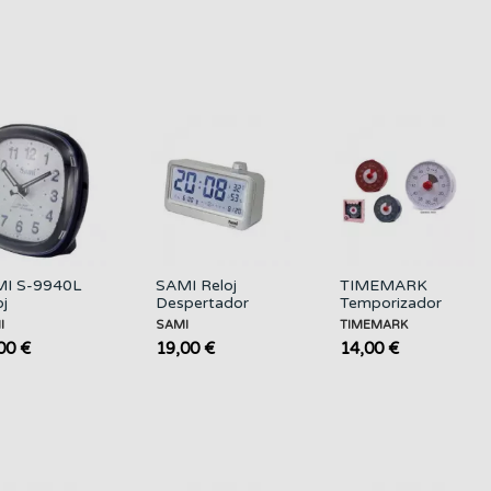
I S-9940L
SAMI Reloj
TIMEMARK
oj
Despertador
Temporizador
pertador
LD-9823
60 Minutos
I
SAMI
TIMEMARK
logico
Recargable
Manual CL304
00 €
19,00 €
14,00 €
encioso
Negro Blanco...