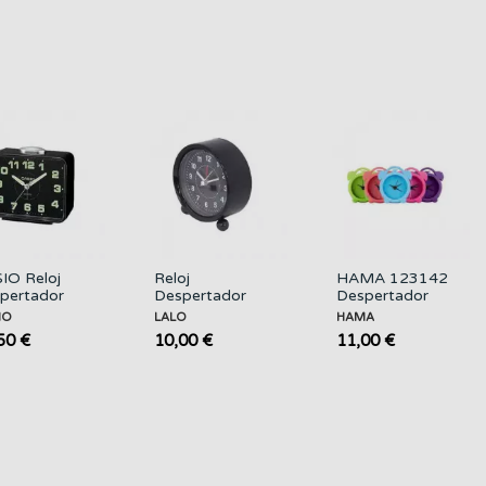
Blanco
IO Reloj
Reloj
HAMA 123142
pertador
Despertador
Despertador
-218-1DF
con Patas
Silicona Surtido
IO
LALO
HAMA
ro
Blanco/negra
Colores
50 €
10,00 €
11,00 €
LALO