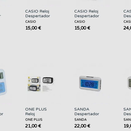
CASIO Reloj
CASIO Reloj
CAS
r
Despertador
Despertador
Des
ta
TQ-141 Negro
TQ-141 Azul
Dig
CASIO
CASIO
CAS
DQ-
15,00 €
15,00 €
24,
ONE PLUS
SANDA
SAN
or
Reloj
Despertador
Des
3
Despertador
con
Dig
ONE PLUS
SANDA
SAN
Digital NR9249
Temperatura
409
21,00 €
22,00 €
19,
con Luz Led
SD4095
Tem