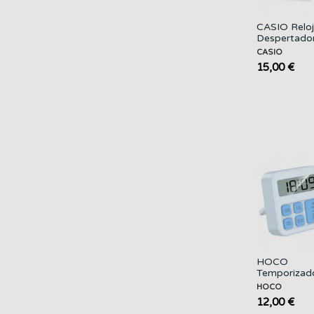
CASIO Reloj
Despertado
TQ-141 Pla
CASIO
15,00 €
HOCO
Temporizad
Digital HX4
HOCO
Azul
12,00 €