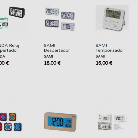
DA Reloj
SAMI
SAMI
pertador
Despertador
Temporizador
tal Tactil
Digital Xxl con
Doble Hora
DA
SAMI
SAMI
4099
Calendario/temperatura
Digital LD-9819
00 €
18,00 €
16,00 €
LD-9818