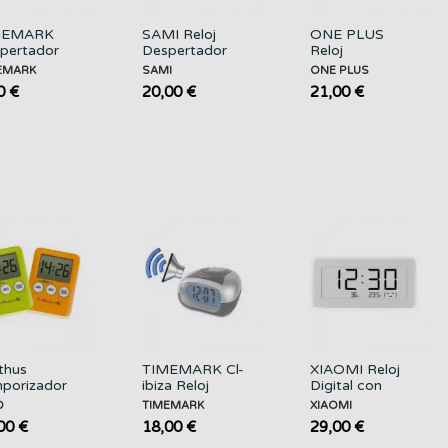
MEMARK
SAMI Reloj
ONE PLUS
pertador
Despertador
Reloj
ital con
Digital LD-9811
Despertador
EMARK
SAMI
ONE PLUS
mpana
Doble Alarma
Digital NR9249
0 €
20,00 €
21,00 €
69S
con Luz Led
Blanco
thus
TIMEMARK Cl-
XIAOMI Reloj
porizador
ibiza Reloj
Digital con
Cocina
Despertador
Temperatura y
O
TIMEMARK
XIAOMI
netico
Digital Parlante
Humedad
00 €
18,00 €
29,00 €
055 LALO
con...
BHR5435GL