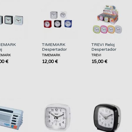
MEMARK
TIMEMARK
TREVI Reloj
oj
Despertador
Despertador
pertador
Analogico CL10
con Luz Led Sl
EMARK
TIMEMARK
TREVI
logico
Silencioso
3050S
00 €
12,00 €
15,00 €
70N
Surtido Colores
encioso
ido...