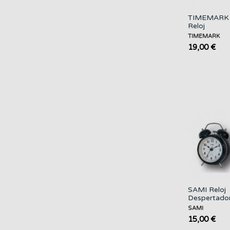
TIMEMARK
Reloj
Despertado
TIMEMARK
Digital Cl-si
19,00 €
SAMI Reloj
Despertado
Analogico c
SAMI
Campana
15,00 €
Cromado S-