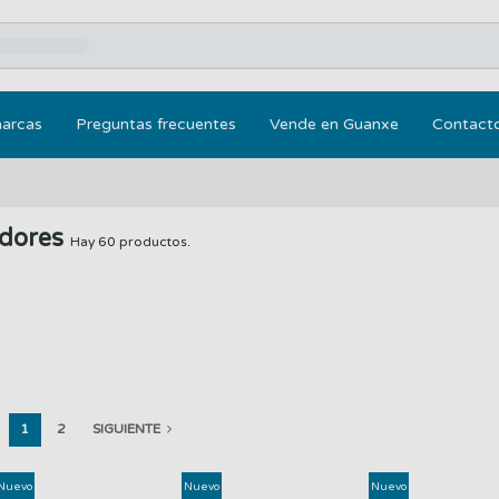
marcas
Preguntas frecuentes
Vende en Guanxe
Contact
adores
Hay 60 productos.
1
2
SIGUIENTE
Nuevo
Nuevo
Nuevo