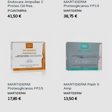
Endocare Ampollas C
MARTIDERM
Proteo Oil-free...
Proteoglicanos FP15
30 a
IFCANTABRIA
MARTIDERM
41,50 €
38,75 €
MARTIDERM
MARTIDERM Flash 5
Proteoglicanos FP15
Amp
10 a
MARTIDERM
MARTIDERM
17,85 €
13,50 €