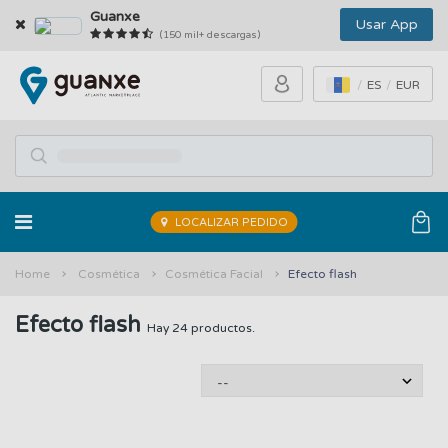
Guanxe
Usar App
(150 mil+ descargas)
ES
EUR
LOCALIZAR PEDIDO
Home
Cosmética
Cosmética Facial
Efecto flash
Efecto flash
Hay 24 productos.