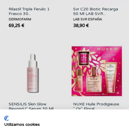
Rilastil Triple Ferulic 1
Svr C20 Biotic Recarga
Frasco 30...
50 Ml LAB SVR...
DERMOFARM
LAB SVR ESPAÑA
69,25 €
38,90 €
SENSILIS Skin Glow
NUXE Huile Prodigieuse
Beyond C Serum 30 Ml
'' Or'' Floral...
SENSILIS
NUXE
41,90 €
22,95 €
Utilizamos cookies