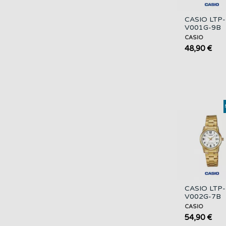
CASIO LTP-
V001G-9B
Reloj Analó
CASIO
Mujer Dora
48,90 €
con Correa d
CASIO LTP-
V002G-7B
Reloj Analó
CASIO
Mujer Dora
54,90 €
con Fecha