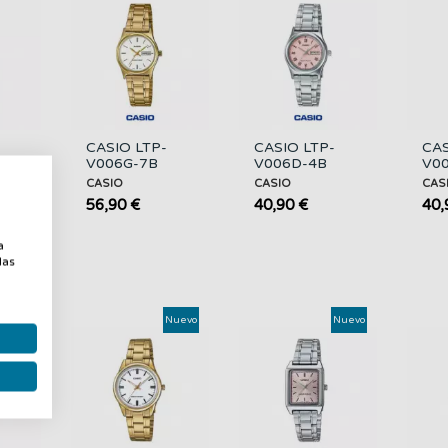
CASIO LTP-
CASIO LTP-
CAS
V006G-7B
V006D-4B
V00
ado,
Mujer | Dorado,
Mujer | Esfera
Col
CASIO
CASIO
CAS
Día y Fecha
Rosa, Día y
Rel
56,90 €
40,90 €
40,
Fecha
Esfe
a
a
las
Nuevo
Nuevo
Nuevo