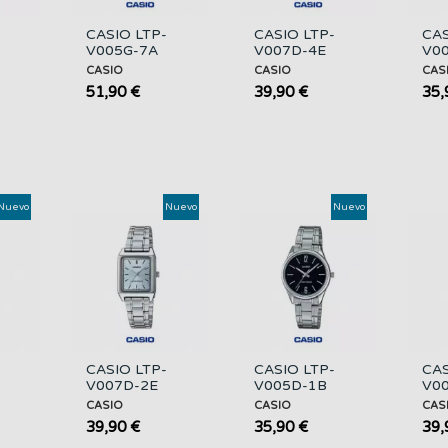
CASIO LTP-
CASIO LTP-
CAS
V005G-7A
V007D-4E
V0
Mujer | Reloj
Mujer |
Muje
CASIO
CASIO
CAS
ía y
Dorado Esfera
Plateado y
Pla
51,90 €
39,90 €
35,
Blanca
Esfera Rosa
Ace
Nuevo
Nuevo
Nuevo
CASIO LTP-
CASIO LTP-
CAS
V007D-2E
V005D-1B
V0
ado
Mujer |
Mujer | Esfera
Rel
CASIO
CASIO
CAS
anca
Plateado y
Negra y Acero
Muj
39,90 €
35,90 €
39,
Esfera Azul
con