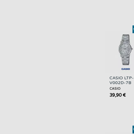
CASIO LTP-
V002D-7B
Reloj Analó
CASIO
Mujer Acero
39,90 €
con Fecha