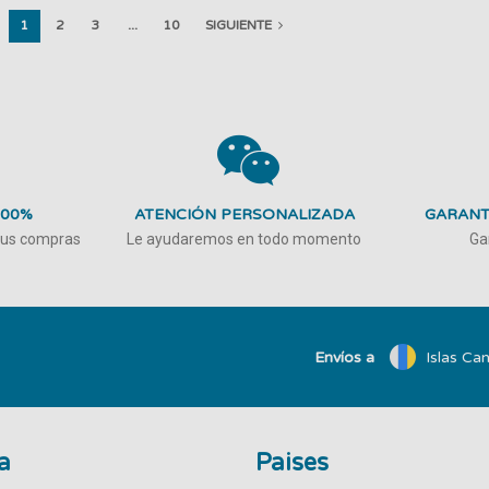
1
2
3
...
10
SIGUIENTE
100%
ATENCIÓN PERSONALIZADA
GARANT
 tus compras
Le ayudaremos en todo momento
Ga
Envíos a
Islas Can
a
Paises