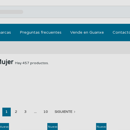
marcas
Preguntas frecuentes
Vende en Guanxe
Contact
Mujer
Hay 457 productos.
1
2
3
...
10
SIGUIENTE
Nuevo
Nuevo
Nuevo