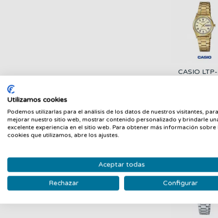
CASIO LTP-
V006G-9B
Mujer | Dor
CASIO
Día y Fecha
56,90 €
Utilizamos cookies
Podemos utilizarlas para el análisis de los datos de nuestros visitantes, par
mejorar nuestro sitio web, mostrar contenido personalizado y brindarle un
excelente experiencia en el sitio web. Para obtener más información sobre 
cookies que utilizamos, abre los ajustes.
Aceptar todas
Rechazar
Configurar