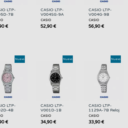
IO LTP-
CASIO LTP-
CASIO LTP-
05D-7B
V004SG-9A
V004G-9B
r | Reloj
Mujer | Bicolor y
Mujer | Dorado
IO
CASIO
CASIO
teado de
Esfera
y Esfera
90 €
52,90 €
56,90 €
ro
Champán
Champán
Nuevo
Nuevo
Nuevo
IO LTP-
CASIO LTP-
CASIO LTP-
02D-4B
V001D-1B
1129A-7B Reloj
oj Analógico
Reloj Analógico
Mujer Acero
IO
CASIO
CASIO
er Acero
Mujer Acero
Inoxidable
90 €
34,90 €
33,90 €
 Fecha
Esfera Negra
Plateado