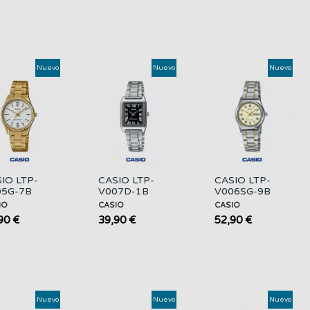
Nuevo
Nuevo
Nuevo
IO LTP-
CASIO LTP-
CASIO LTP-
05G-7B
V007D-1B
V006SG-9B
r | Reloj
Mujer |
Mujer | Bicolor,
IO
CASIO
CASIO
ado Esfera
Plateado y
Día y Fecha
90 €
39,90 €
52,90 €
nca
Esfera Negra
Nuevo
Nuevo
Nuevo