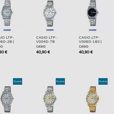
IO LTP-
CASIO LTP-
CASIO LTP-
6D-2B |
V004D-7B
V006D-1B2 |
lection –
Mujer | Esfera
Collection –
IO
CASIO
CASIO
oj Analógico
Blanca y Acero
Reloj Analógico
90 €
40,90 €
40,90 €
ra Azul...
Esfera...
Nuevo
Nuevo
Nuevo