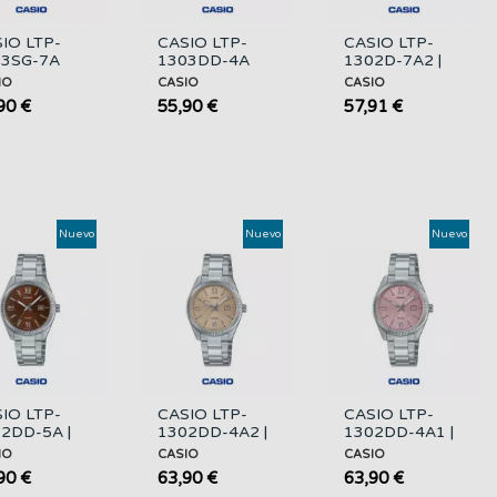
IO LTP-
CASIO LTP-
CASIO LTP-
03SG-7A
1303DD-4A
1302D-7A2 |
oj Analógico
Reloj Analógico
Reloj Mujer
IO
CASIO
CASIO
er Bicolor
Mujer con
Plateado 50M
90 €
55,90 €
57,91 €
ro
Correa de
con Fecha
Acero
Nuevo
Nuevo
Nuevo
IO LTP-
CASIO LTP-
CASIO LTP-
2DD-5A |
1302DD-4A2 |
1302DD-4A1 |
oj Mujer
Reloj Mujer
Reloj Mujer
IO
CASIO
CASIO
era Marrón
Esfera Beige
Esfera Rosa
90 €
63,90 €
63,90 €
M
50M
50M