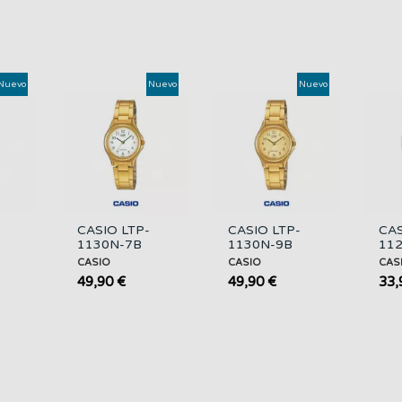
Nuevo
Nuevo
Nuevo
CASIO LTP-
CASIO LTP-
CAS
1130N-7B
1130N-9B
112
Reloj Mujer
Reloj Mujer
Muj
CASIO
CASIO
CAS
ro
Dorado Acero
Dorado con
Ino
49,90 €
49,90 €
33,
Inoxidable
Esfera Dorada
Pla