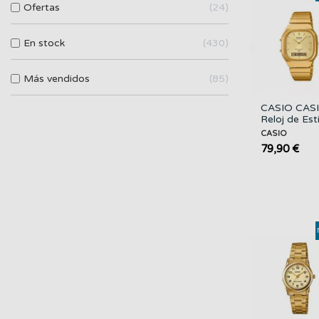
Ofertas
24
En stock
430
Más vendidos
85
CASIO CAS
Reloj de Est
Retro AQ-
CASIO
240EG-9AE
79,90 €