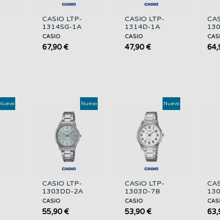
CASIO LTP-
CASIO LTP-
CAS
1314SG-1A
1314D-1A
13
gico
Reloj Analógico
Reloj Analógico
Rel
CASIO
CASIO
CAS
do
Mujer Bicolor
Mujer Acero
Muj
67,90 €
47,90 €
64,
e...
Esfera Negra
Esfera Negra
Ace
Nuevo
Nuevo
Nuevo
CASIO LTP-
CASIO LTP-
CAS
1303DD-2A
1303D-7B
130
gico
Reloj Analógico
Reloj Analógico
Rel
CASIO
CASIO
CAS
do
Mujer Acero
Mujer Acero
Esf
55,90 €
53,90 €
63,
Esfera Azul
Esfera Blanca
50