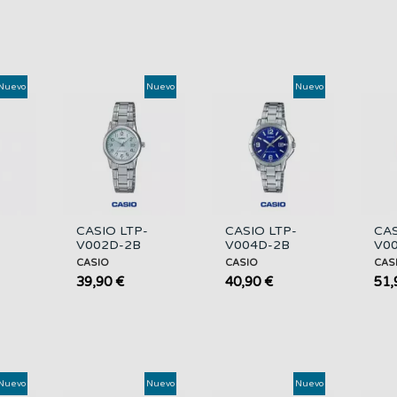
Nuevo
Nuevo
Nuevo
CASIO LTP-
CASIO LTP-
CAS
V002D-2B
V004D-2B
V0
gico
Reloj Analógico
Mujer | Esfera
Muje
CASIO
CASIO
CAS
Mujer Acero
Azul y Acero
Dor
39,90 €
40,90 €
51,
con Fecha
Bla
Nuevo
Nuevo
Nuevo