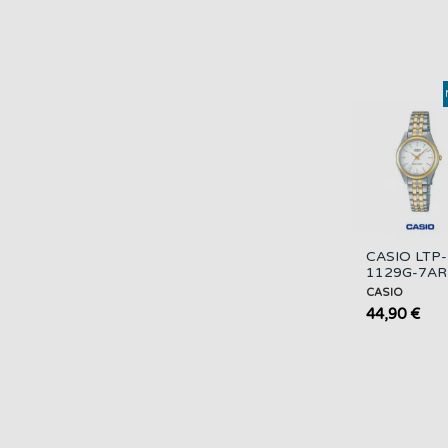
CASIO LTP-
1129G-7AR
Reloj Mujer
CASIO
Bicolor Ace
44,90 €
Inoxidable