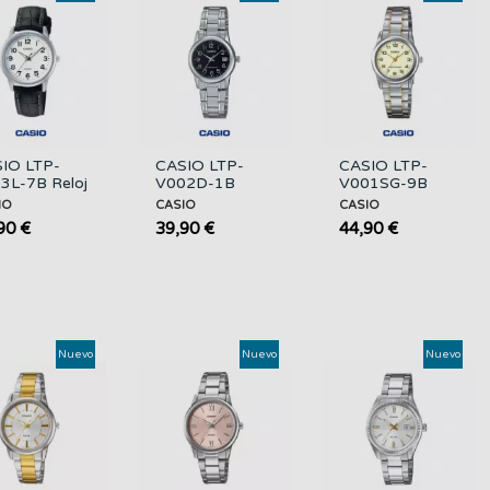
IO LTP-
CASIO LTP-
CASIO LTP-
3L-7B Reloj
V002D-1B
V001SG-9B
lógico
Reloj Analógico
Reloj Analógico
IO
CASIO
CASIO
er con
Mujer Acero
Mujer Bicolor
90 €
39,90 €
44,90 €
rea de Piel
con Fecha
con Correa...
Nuevo
Nuevo
Nuevo