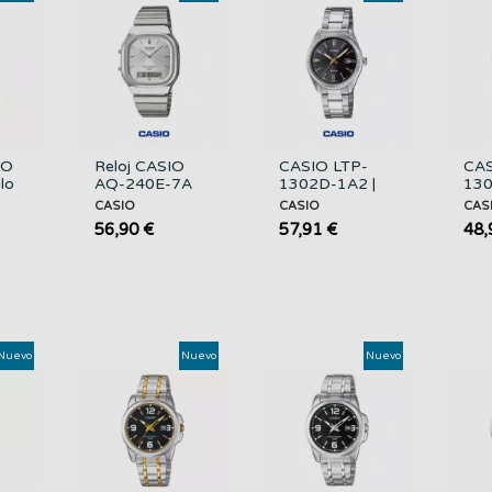
IO
Reloj CASIO
CASIO LTP-
CAS
ilo
AQ-240E-7A
1302D-1A2 |
130
Unisex
Reloj Mujer
Ana
CASIO
CASIO
CAS
F
Analógico-
Negro 50M con
Muj
56,90 €
57,91 €
48,
digital Doble
Fecha
Cor
Pantalla...
Nuevo
Nuevo
Nuevo