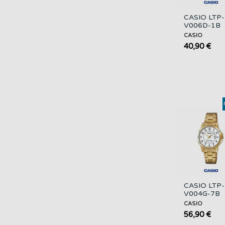
CASIO LTP-
V006D-1B
Mujer |
CASIO
Plateado, D
40,90 €
Fecha
CASIO LTP-
V004G-7B
Mujer | Dor
CASIO
y Esfera Bl
56,90 €