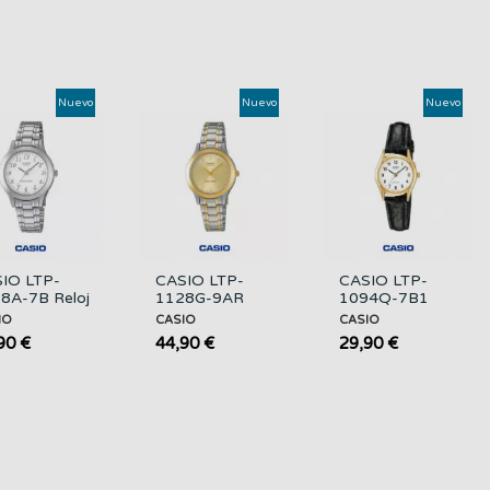
Nuevo
Nuevo
Nuevo
IO LTP-
CASIO LTP-
CASIO LTP-
8A-7B Reloj
1128G-9AR
1094Q-7B1
er Acero
Reloj Mujer
Reloj Mujer
IO
CASIO
CASIO
xidable
Bicolor Acero
Dorado con
90 €
44,90 €
29,90 €
teado
Inoxidable
Correa de Piel