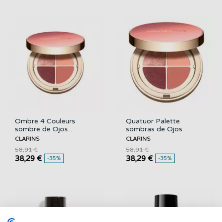
Ombre 4 Couleurs
Quatuor Palette
sombre de Ojos...
sombras de Ojos
CLARINS
CLARINS
CLARINS
58,91 €
58,91 €
38,29 €
38,29 €
-35%
-35%