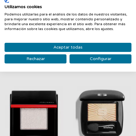
Utilizamos cookies
FILTRAR
Podemos utilizarlas para el análisis de los datos de nuestros visitantes,
para mejorar nuestro sitio web, mostrar contenido personalizado y
brindarle una excelente experiencia en el sitio web. Para obtener más
información sobre las cookies que utilizamos, abre los ajustes.
Ombre éclat Liquide
Eye Tint Renovation
Aceptar todas
SISLEY
sombra de Ojos...
SISLEY
ARMANI
Rechazar
Configurar
56,28 €
34,23 €
44,79 €
25,95 €
-20%
-24%