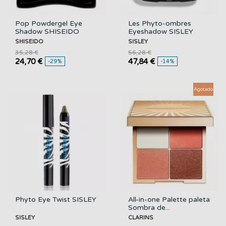
Pop Powdergel Eye
Les Phyto-ombres
Shadow SHISEIDO
Eyeshadow SISLEY
SHISEIDO
SISLEY
35,28 €
56,28 €
24,70 €
47,84 €
-29%
-14%
Agotado
Phyto Eye Twist SISLEY
All-in-one Palette paleta
Sombra de...
SISLEY
CLARINS