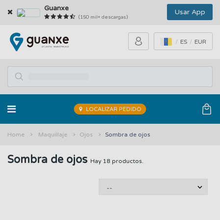
Guanxe
Usar App
(150 mil+ descargas)
ES
EUR
LOCALIZAR PEDIDO
Home
Maquillaje
Ojos
Sombra de ojos
Sombra de ojos
Hay 18 productos.