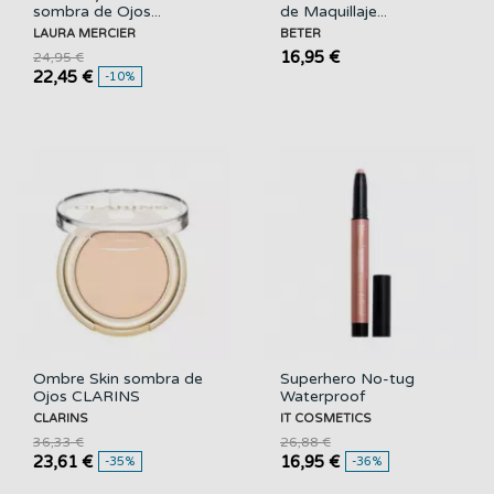
sombra de Ojos...
de Maquillaje...
LAURA MERCIER
BETER
16,95 €
24,95 €
22,45 €
-10%
Ombre Skin sombra de
Superhero No-tug
Ojos CLARINS
Waterproof
Eyeshadow...
CLARINS
IT COSMETICS
36,33 €
26,88 €
23,61 €
16,95 €
-35%
-36%