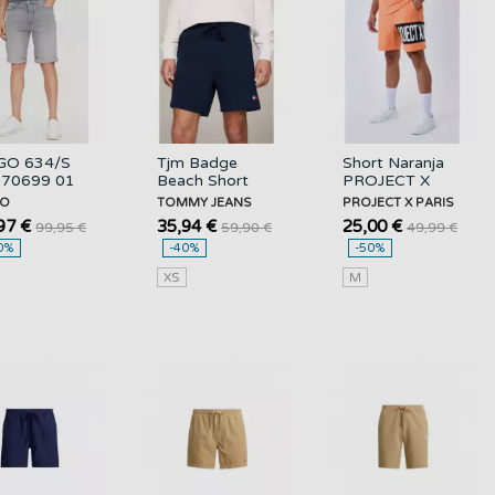
GO 634/S
Tjm Badge
Short Naranja
70699 01
Beach Short
PROJECT X
ium Grey
Dark Night
PARIS
GO
TOMMY JEANS
PROJECT X PARIS
Navy TOMMY
97 €
35,94 €
25,00 €
99,95 €
59,90 €
49,99 €
JEANS
0%
-40%
-50%
XS
M