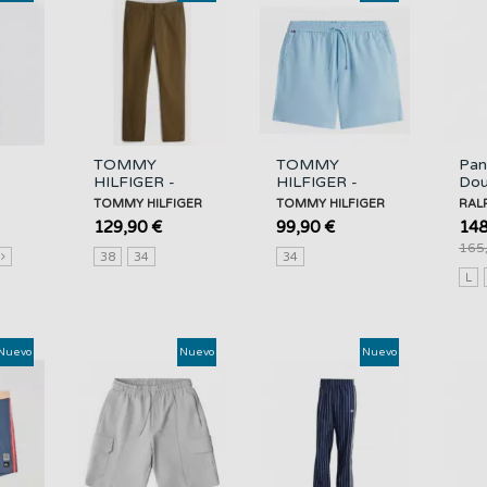
TOMMY
TOMMY
Pan
HILFIGER -
HILFIGER -
Dou
4
DENTON MINI
DOVER 8 PO
RA
TOMMY HILFIGER
TOMMY HILFIGER
RAL
YD
SORONA
LA
129,90 €
99,90 €
148
STRUCTURE -
LINEN 2/2 -
165
RBN -...
DBR -...
s
38
34
34
L
Nuevo
Nuevo
Nuevo