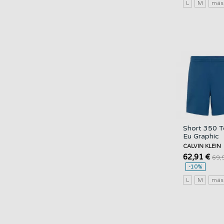
L
M
má
Short 350 T
Eu Graphic
CALVIN KLE
CALVIN KLEIN
62,91 €
69,
-10%
L
M
má