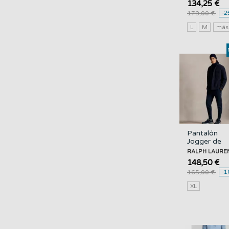
134,25 €
179,00 €
-2
L
M
má
Pantalón
Jogger de
Punto Dobl
RALPH LAURE
RALPH
148,50 €
LAUREN
165,00 €
-1
XL