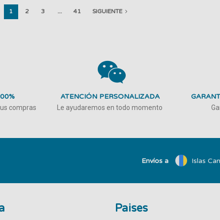
1
2
3
...
41
SIGUIENTE
100%
ATENCIÓN PERSONALIZADA
GARANT
 tus compras
Le ayudaremos en todo momento
Ga
Envíos a
Islas Can
a
Paises