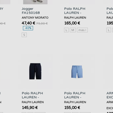
RY
Jogger
Polo RALPH
Pol
FA150168
LAUREN -
LAU
k
Argilla ANTONY
Classic Fit
Clas
ANTONY MORATO
RALPH LAUREN
RAL
IN
MORATO
Micro Corduroy
Lin
47,40 €
165,00 €
195
90 €
79,00 €
Short -
New
-40%
Newport...
-...
L
M
más
L
S
H
Polo RALPH
Polo RALPH
AR
LAUREN -
LAUREN -
EX
Tracksuit
Straight Fit
P49
N
RALPH LAUREN
RALPH LAUREN
ARM
uroy
Cotton Short -
Cotton Short -
8N
145,90 €
155,00 €
EXC
...
Aviator Navy...
Bristol Blue -...