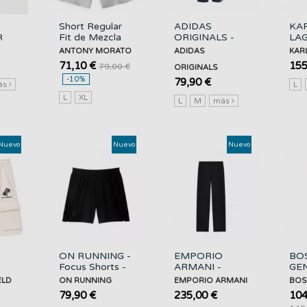
Short Regular
ADIDAS
KA
R
Fit de Mezcla
ORIGINALS -
LAG
ch
de Algodón con
Firebird Tp Ps -
Swe
ANTONY MORATO
ADIDAS
KAR
Bolsillos
Nindig -
990
71,10 €
155
79,00 €
ORIGINALS
ANTONY...
KR7231/NINDIG
70
-10%
79,90 €
ás
L
L
XL
L
M
más
Nuevo
Nuevo
Nuevo
ON RUNNING -
EMPORIO
BOS
Focus Shorts -
ARMANI -
GE
RL
Black -
Trouser -
WG-
ELD
ON RUNNING
EMPORIO ARMANI
BOS
D
1MF11190553/BLACK
UB118 -
-
79,90 €
235,00 €
104
EM006858AF28109/UB11
50