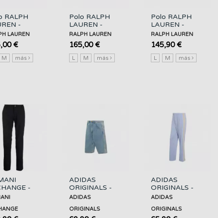
o RALPH
Polo RALPH
Polo RALPH
REN -
LAUREN -
LAUREN -
sic Fit
Classic Fit
Tracksuit
PH LAUREN
RALPH LAUREN
RALPH LAUREN
nen Short -
Micro Corduroy
Cotton Short -
,00 €
165,00 €
145,90 €
port Navy
Short -
Vintage Khaki...
Vintage...
M
más
L
M
más
L
M
más
MANI
ADIDAS
ADIDAS
CHANGE -
ORIGINALS -
ORIGINALS -
 - 1583 -
Firebird Shrt -
Firebird Tp -
ANI
ADIDAS
ADIDAS
ZP49ZNYZZ/1583
Worblu -
Bludaw Warvan
HANGE
ORIGINALS
ORIGINALS
KS4975/WORBLU
-