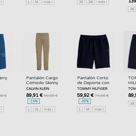
139
s
L
M
más
36
38
más
36
erry
Pantalón Cargo
Pantalón Corto
TO
Cómodo Skinny
de Deporte con
HIL
IN
de Algodón
Logo Bordado
Dov
CALVIN KLEIN
TOMMY HILFIGER
TOM
CALVIN KLEIN
TOMMY
Day
89,91 €
59,92 €
89,
90 €
99,90 €
79,90 €
HILFIGER
Dcc
-10%
-25%
F|
38
s
L
XL
más
L
M
más