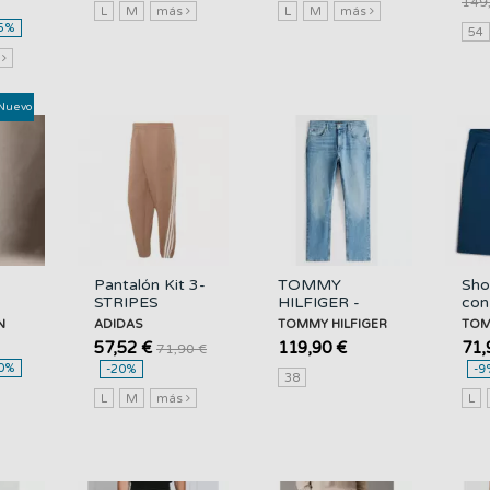
149
L
M
más
L
M
más
5%
54
s
Nuevo
Pantalón Kit 3-
TOMMY
Sho
STRIPES
HILFIGER -
con
e
Regular
Regular Mercer
Bor
N
ADIDAS
TOMMY HILFIGER
TOM
ADIDAS
Str Bennet Blue
TO
57,52 €
119,90 €
71,
71,90 €
- 1AA -...
HIL
0%
-20%
-9
38
L
M
más
L