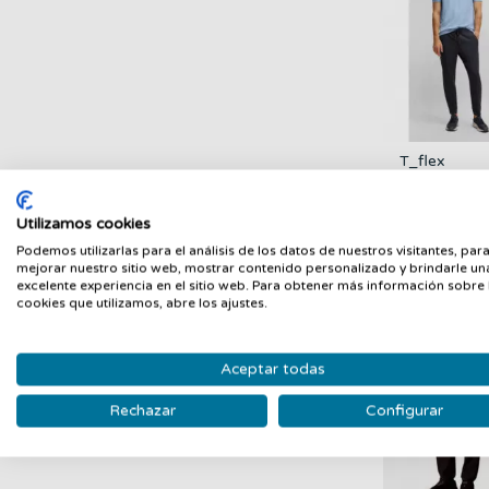
T_flex
10268853 
Dark Blue 
BOSS
77,97 €
Utilizamos cookies
129
€
-40%
Podemos utilizarlas para el análisis de los datos de nuestros visitantes, par
mejorar nuestro sitio web, mostrar contenido personalizado y brindarle un
54
excelente experiencia en el sitio web. Para obtener más información sobre 
cookies que utilizamos, abre los ajustes.
Aceptar todas
Rechazar
Configurar