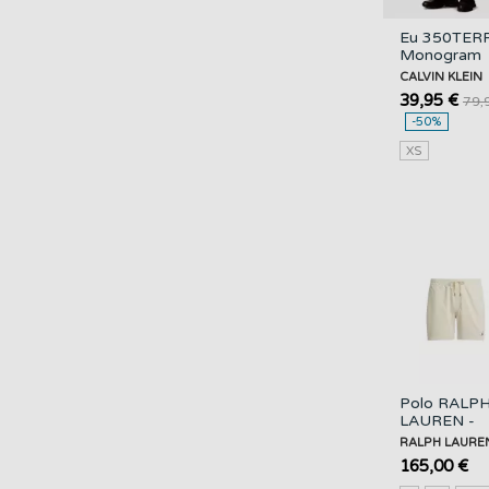
Eu 350TER
Monogram
Jogger Blac
CALVIN KLEIN
CALVIN KLE
39,95 €
79,
-50%
XS
Polo RALP
LAUREN -
Classic Fit
RALPH LAURE
Micro Cord
165,00 €
Short - Warm