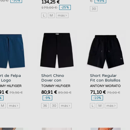
,90 €
-30%
€
-49%
134,25 €
179,00 €
-25%
30
L
M
más
rt de Felpa
Short Chino
Short Regular
 Logo
Dover con
Fit con Bolsillos
dado
Corte Regular
ANTONY
MY HILFIGER
TOMMY HILFIGER
ANTONY MORATO
MMY
TOMMY
MORATO
91 €
80,91 €
71,10 €
79,90 €
89,90 €
79,00 €
FIGER
HILFIGER
%
-9%
-10%
M
más
36
30
más
L
M
más