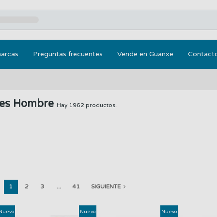
marcas
Preguntas frecuentes
Vende en Guanxe
Contact
nes Hombre
Hay 1962 productos.
1
2
3
...
41
SIGUIENTE
Nuevo
Nuevo
Nuevo