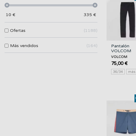
10
€
335
€
Ofertas
1188
Más vendidos
164
Pantalón
VOLCOM
vaquero 2X
VOLCOM
75,00 €
36/34
má