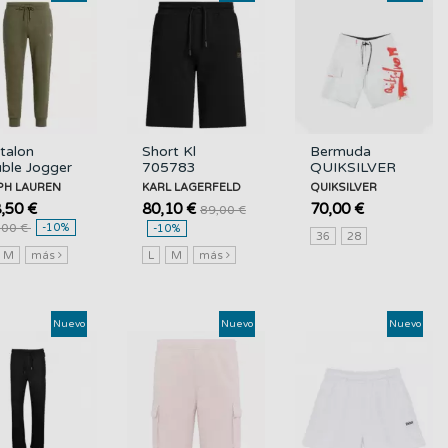
talon
Short Kl
Bermuda
ble Jogger
705783
QUIKSILVER
LPH
563917 KARL
Young Guns
PH LAUREN
KARL LAGERFELD
QUIKSILVER
UREN
LAGERFELD
Surfsilk Sync
,50 €
80,10 €
70,00 €
89,00 €
21"
,00 €
-10%
-10%
36
28
M
más
L
M
más
Nuevo
Nuevo
Nuevo