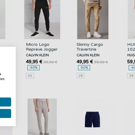
Micro Logo
Skinny Cargo
HU
01
Repreve Jogger
Travertine
102
BOSS
Ck Black
CALVIN KLEIN
Med
CALVIN KLEIN
CALVIN KLEIN
HU
CALVIN KLEIN
49,95 €
49,95 €
59,
,95
99,90 €
99,90 €
-50%
-50%
-4
a
a
XS
28
38
las