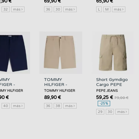
KZ1207/BLUDAW...
,90 €
69,90 €
65,90 €
32
más
36
30
más
L
M
más
MMY
TOMMY
Short Gymdigo
FIGER -
HILFIGER -
Cargo PEPE
er 8" All
Dover 8" All
JEANS
MY HILFIGER
TOMMY HILFIGER
PEPE JEANS
 Short -
Day Short -
90 €
89,90 €
59,25 €
79,00 €
 -
Aeg -
-25%
MW0MW42354/DCC
F|MW0MW42354/AEG
40
más
36
38
más
29
30
más