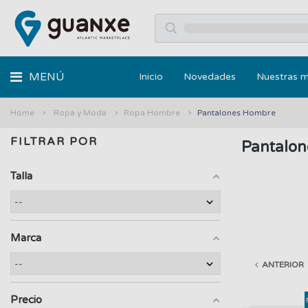
MENÚ
Inicio
Novedades
Nuestras 
Home
Ropa y Moda
Ropa Hombre
Pantalones Hombre
FILTRAR POR
Pantalo
Talla
Marca
ANTERIOR
Precio