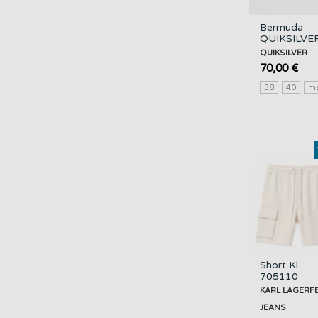
Bermuda
QUIKSILVE
Surfsilk Bea
QUIKSILVER
Daze 18
70,00 €
38
40
m
Short Kl
705110
562906 KA
KARL LAGERF
LAGERFEL
JEANS
JEANS