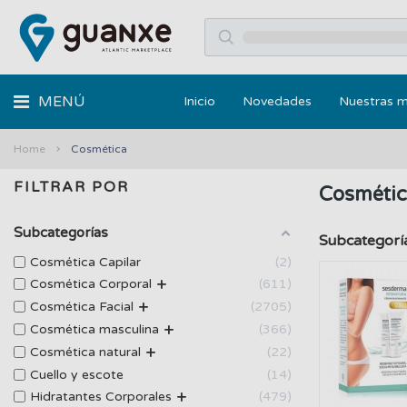
MENÚ
Inicio
Novedades
Nuestras 
Home
Cosmética
FILTRAR POR
Cosméti
Subcategorías
Subcategorí
Cosmética Capilar
2
+
Cosmética Corporal
611
+
Cosmética Facial
2705
+
Cosmética masculina
366
+
Cosmética natural
22
Cuello y escote
14
+
Hidratantes Corporales
479