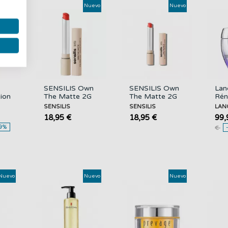
Nuevo
Nuevo
Nuevo
SENSILIS Own
SENSILIS Own
La
tion
The Matte 2G
The Matte 2G
Rén
ry
06 You´re Mine
05 I´m In
Rén
SENSILIS
SENSILIS
LAN
ate
Charge
Uv
18,95 €
18,95 €
99,
SPF
9%
€
LA
Nuevo
Nuevo
Nuevo