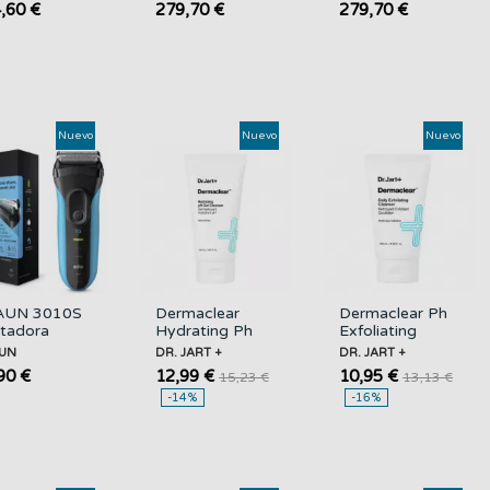
,60 €
279,70 €
279,70 €
ERLAIN
Cream
GUERLAIN
Nuevo
Nuevo
Nuevo
AUN 3010S
Dermaclear
Dermaclear Ph
itadora
Hydrating Ph
Exfoliating
skin
Gel Cleanser gel
Cleanser
UN
DR. JART +
DR. JART +
&dry
Limpiador
exfpliante
90 €
12,99 €
10,95 €
15,23 €
13,13 €
argable
Facial DR....
Limpiador
-14%
-16%
Facial...