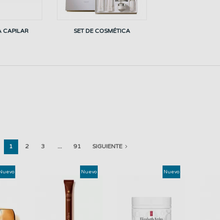
 CAPILAR
SET DE COSMÉTICA
1
2
3
...
91
SIGUIENTE
Nuevo
Nuevo
Nuevo