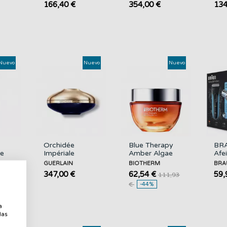
166,40 €
354,00 €
134
GUERLAIN
GU
Nuevo
Nuevo
Nuevo
Orchidée
Blue Therapy
BR
he
Impériale
Amber Algae
Afe
eam
Longevity
Revitalize Day
Pro
GUERLAIN
BIOTHERM
BRA
Cream
BIOTHERM
Wet
347,00 €
62,54 €
59,
111,93
GUERLAIN
Rec
€
-44%
a
a
las