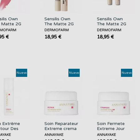
silis Own
Sensilis Own
Sensilis Own
 Matte 2G
The Matte 2G
The Matte 2G
Self Love
02 Game On
01 Heart
MOFARM
DERMOFARM
DERMOFARM
RMOFARM
DERMOFARM
Breaker
95 €
18,95 €
18,95 €
DERMOFARM
Nuevo
Nuevo
Nuevo
n Extrême
Soin Reparateur
Soin Fermete
tour Des
Extreme crema
Extreme Jour
x crema
Facial
crema Facial
AYAKE
ANNAYAKE
ANNAYAKE
tamiento
Reparadora
Reafirmante