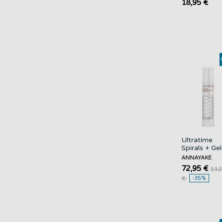
18,95 €
Ultratime
Spirals + Gel
creme Yeux
ANNAYAKE
tratamiento
72,95 €
112
Contorno de.
€
-35%