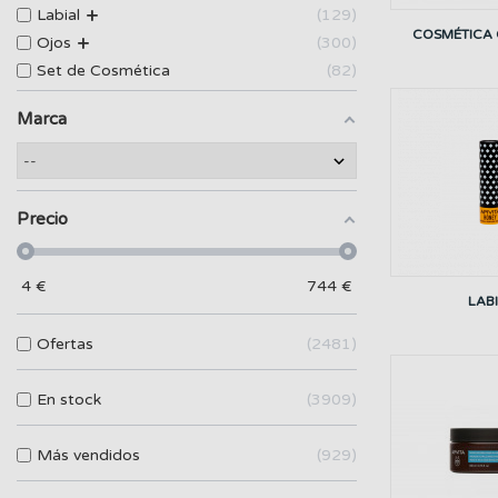
+
Labial
129
COSMÉTICA
+
Ojos
300
Set de Cosmética
82
Marca
Precio
4
€
744
€
LAB
Ofertas
2481
En stock
3909
Más vendidos
929