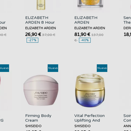
ELIZABETH
ELIZABETH
Sen
our
ARDEN 8 Hour
ARDEN
The
Cream
Prevage Anti-
03 
RDEN
ELIZABETH ARDEN
ELIZABETH ARDEN
DER
ip
Ceramide
aging Neck And
DE
26,90 €
81,90 €
18,
00 €
37,00 €
137,00
 ,
Replenishing
Decollete Firm
-27%
€
-40%
Cleansing...
And...
Nuevo
Nuevo
Nuevo
n
Firming Body
Vital Perfection
Soi
2G
Cream
Uplifting And
Con
ow
SHISEIDO
Firming
Yeu
SHISEIDO
SHISEIDO
ANN
RM
Advanced Day
Tra