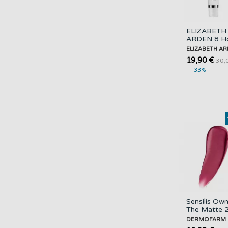
ELIZABETH
ARDEN 8 H
Cream
ELIZABETH A
Nourishing L
19,90 €
30,
Balm Spf 20
-33%
15ML
Sensilis Ow
The Matte 
04 No Sorr
DERMOFARM
DERMOFA