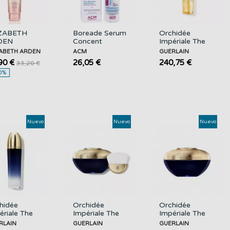
IZABETH
Boreade Serum
Orchidée
DEN
Concent
Impériale The
amide
Antiimperfecciones
Fundamental
ZABETH ARDEN
ACM
GUERLAIN
piador
30 Ml ACM
Oil GUERLAIN
90 €
26,05 €
240,75 €
33,20 €
ovador de
0%
Piel, 125ML
Nuevo
Nuevo
Nuevo
hidée
Orchidée
Orchidée
ériale The
Impériale The
Impériale The
ence-lotion
Mask
Neck And
RLAIN
GUERLAIN
GUERLAIN
centrate
GUERLAIN
Décolleté