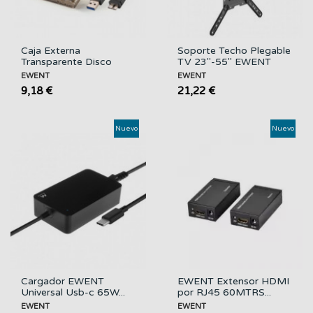
Caja Externa
Soporte Techo Plegable
Transparente Disco
TV 23"-55" EWENT
Duro...
EWENT
EWENT
9,18 €
21,22 €
Nuevo
Nuevo
Cargador EWENT
EWENT Extensor HDMI
Universal Usb-c 65W...
por RJ45 60MTRS...
EWENT
EWENT