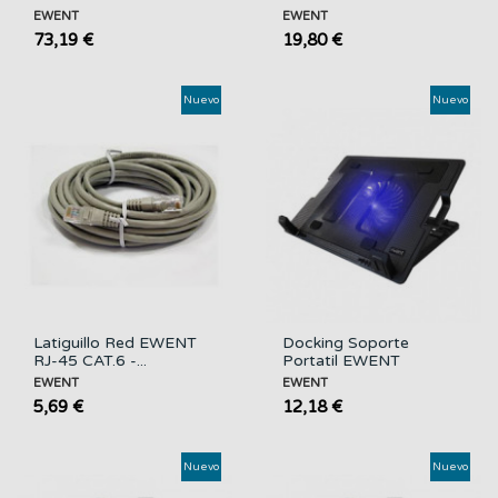
20000...
EWENT
EWENT
73,19 €
19,80 €
Nuevo
Nuevo
Latiguillo Red EWENT
Docking Soporte
RJ-45 CAT.6 -...
Portatil EWENT
EWENT
EWENT
5,69 €
12,18 €
Nuevo
Nuevo