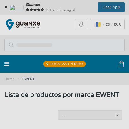
Guanxe
Usar App
(150 mil+ descargas)
ES
EUR
LOCALIZAR PEDIDO
Home
EWENT
Lista de productos por marca EWENT