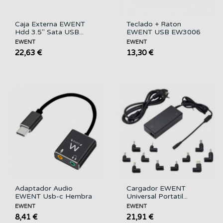
Caja Externa EWENT
Teclado + Raton
Hdd 3.5" Sata USB...
EWENT USB EW3006
EWENT
EWENT
22,63 €
13,30 €
Adaptador Audio
Cargador EWENT
EWENT Usb-c Hembra
Universal Portatil...
a...
EWENT
EWENT
8,41 €
21,91 €