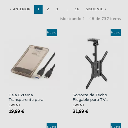
ANTERIOR
1
2
3
...
16
SIGUIENTE
Mostrando 1 - 48 de 737 items
Nuevo
Nuevo
Caja Externa
Soporte de Techo
Transparente para
Plegable para TV...
Disco...
EWENT
EWENT
19,99 €
31,99 €
Nuevo
Nuevo