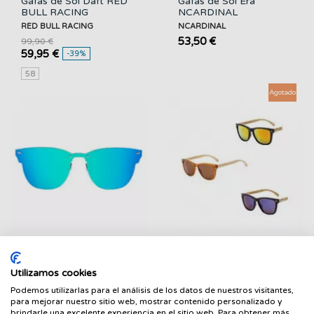
Gafas de Sol Daft RED
Gafas de Sol Era
BULL RACING
NCARDINAL
RED BULL RACING
NCARDINAL
53,50 €
99,90 €
59,95 €
-39%
58
Agotado
Gafas de Sol Master
Gafas de Sol
NCARDINAL
SCUBAPRO
NCARDINAL
SCUBAPRO
Utilizamos cookies
FILTRAR
53,50 €
15,95 €
Podemos utilizarlas para el análisis de los datos de nuestros visitantes,
para mejorar nuestro sitio web, mostrar contenido personalizado y
brindarle una excelente experiencia en el sitio web. Para obtener más