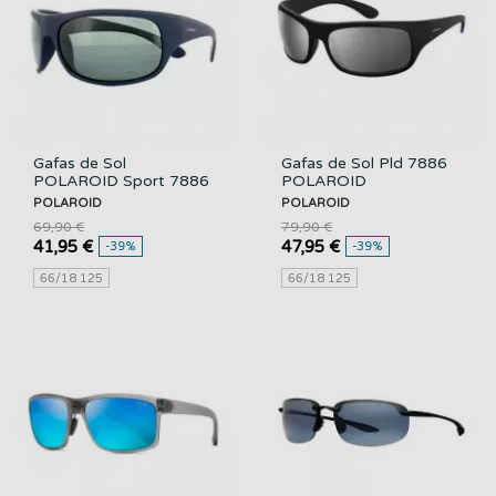
Gafas de Sol
Gafas de Sol Pld 7886
POLAROID Sport 7886
POLAROID
Sza Y2
POLAROID
POLAROID
69,90 €
79,90 €
41,95 €
47,95 €
-39%
-39%
66/18 125
66/18 125