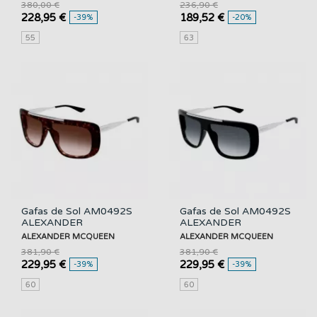
380,00 €
236,90 €
228,95 €
189,52 €
-39%
-20%
55
63
Gafas de Sol AM0492S
Gafas de Sol AM0492S
ALEXANDER
ALEXANDER
MCQUEEN
MCQUEEN
ALEXANDER MCQUEEN
ALEXANDER MCQUEEN
381,90 €
381,90 €
229,95 €
229,95 €
-39%
-39%
60
60