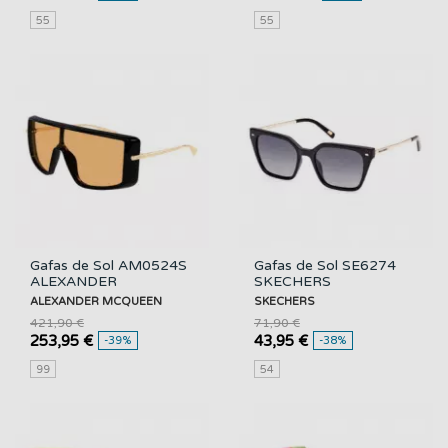
55
55
Gafas de Sol AM0524S
Gafas de Sol SE6274
ALEXANDER
SKECHERS
MCQUEEN
ALEXANDER MCQUEEN
SKECHERS
421,90 €
71,90 €
253,95 €
43,95 €
-39%
-38%
99
54