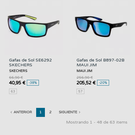
Gafas de Sol SE6292
Gafas de Sol B897-02B
SKECHERS
MAUI JIM
SKECHERS
MAUI JIM
66,90 €
256,90 €
40,95 €
205,52 €
-38%
-20%
63
57
ANTERIOR
1
2
SIGUIENTE
Mostrando 1 - 48 de 63 items