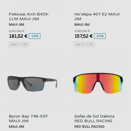
Pokowai Arch B439-
Ho'okipa 407 02 MAUI
11M MAUI JIM
JIM
MAUI JIM
MAUI JIM
226,90 €
196,90 €
181,52 €
157,52 €
-20%
-20%
58/17 139
64/17 130
Byron Bay 746-03F
Gafas de Sol Dakota
MAUI JIM
RED BULL RACING
MAUI JIM
RED BULL RACING