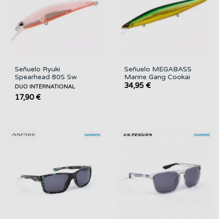
Señuelo Ryuki
Señuelo MEGABASS
Spearhead 80S Sw
Marine Gang Cookai
Duo...
140S
34,95 €
DUO INTERNATIONAL
17,90 €