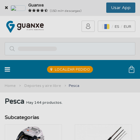
Guanxe
Usar App
(150 mil+ descargas)
ES
EUR
LOCALIZAR PEDIDO
Home
Deportes y aire libre
Pesca
Pesca
Hay 144 productos.
Subcategorías