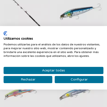
Utilizamos cookies
Caña Vengeance Stand-
Señuelo Exsence
FILTRAR
up Spiral SHIMANO
Shallow Assasin 99F...
Podemos utilizarlas para el análisis de los datos de nuestros visitantes,
para mejorar nuestro sitio web, mostrar contenido personalizado y
SHIMANO
SHIMANO
brindarle una excelente experiencia en el sitio web. Para obtener más
64,90 €
15,95 €
información sobre las cookies que utilizamos, abre los ajustes.
Aceptar todas
Rechazar
Configurar