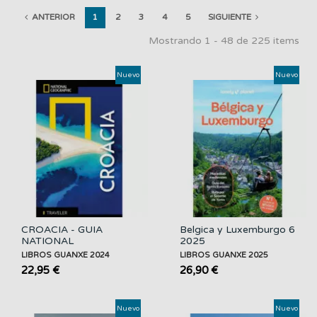
ANTERIOR
1
2
3
4
5
SIGUIENTE
Mostrando 1 - 48 de 225 items
Nuevo
Nuevo
CROACIA - GUIA
Belgica y Luxemburgo 6
NATIONAL
2025
GEOGRAPHIC...
LIBROS GUANXE 2024
LIBROS GUANXE 2025
22,95 €
26,90 €
Nuevo
Nuevo