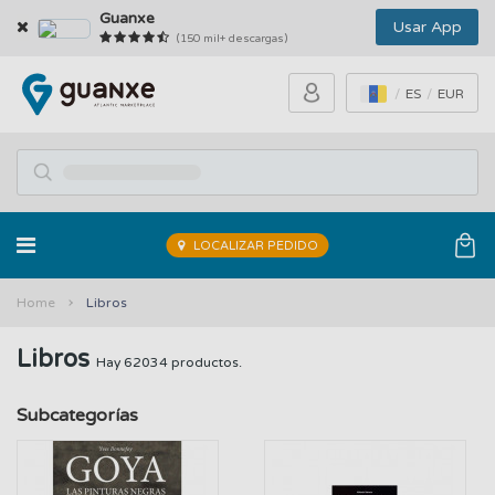
Guanxe
Usar App
(150 mil+ descargas)
ES
EUR
LOCALIZAR PEDIDO
Home
Libros
Libros
Hay 62034 productos.
Subcategorías