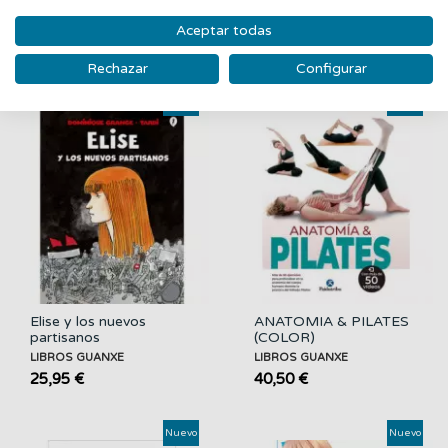
hipocondríaco
populismo...
LIBROS GUANXE
LIBROS GUANXE
Aceptar todas
13,90 €
17,75 €
Rechazar
Configurar
Nuevo
Nuevo
Elise y los nuevos
ANATOMIA & PILATES
partisanos
(COLOR)
LIBROS GUANXE
LIBROS GUANXE
25,95 €
40,50 €
Nuevo
Nuevo