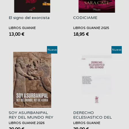
El signo del exorcista
CODICIAME
LIBROS GUANXE
LIBROS GUANXE 2025
13,00 €
18,95 €
Nuevo
Nuevo
SOY ASURBANIPAL
DERECHO
REY DEL MUNDO REY
ECLESIASTICO DEL
DE...
ESTADO 3º ED
LIBROS GUANXE 2026
LIBROS GUANXE