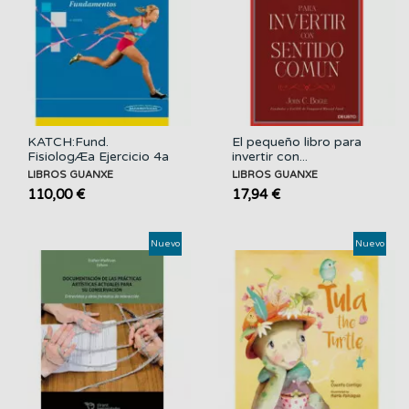
KATCH:Fund.
El pequeño libro para
FisiologÆa Ejercicio 4a
invertir con...
Ed
LIBROS GUANXE
LIBROS GUANXE
110,00 €
17,94 €
Nuevo
Nuevo