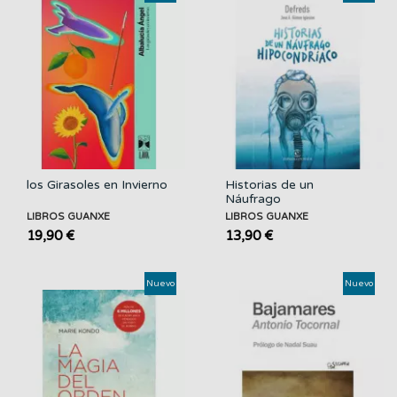
los Girasoles en Invierno
Historias de un
Náufrago
Hipocondríaco
LIBROS GUANXE
LIBROS GUANXE
19,90 €
13,90 €
Nuevo
Nuevo