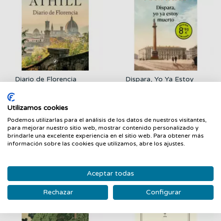
Diario de Florencia
Dispara, Yo Ya Estoy
Muerto (campaña...
LIBROS GUANXE
LIBROS GUANXE 2025
16,00 €
8,95 €
Utilizamos cookies
FILTRAR
Podemos utilizarlas para el análisis de los datos de nuestros visitantes,
para mejorar nuestro sitio web, mostrar contenido personalizado y
Nuevo
Nuevo
brindarle una excelente experiencia en el sitio web. Para obtener más
información sobre las cookies que utilizamos, abre los ajustes.
Aceptar todas
Rechazar
Configurar