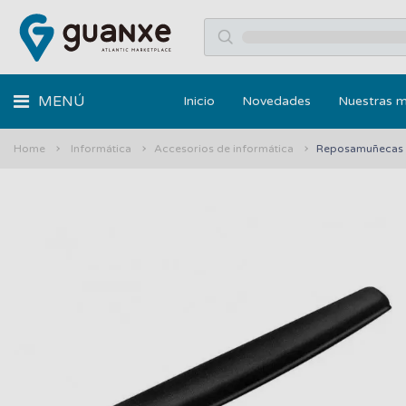
MENÚ
Inicio
Novedades
Nuestras 
Home
Informática
Accesorios de informática
Reposamuñecas 