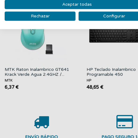
Aceptar todas
Nuevo
N
Rechazar
Configurar
MTK Raton Inalambrico GT641
HP Teclado Inalambrico
Krack Verde Agua 2.4GHZ /...
Programable 450
MTK
HP
6,37 €
48,65 €
ENVÍO RÁPIDO
PAGO SEGURO 