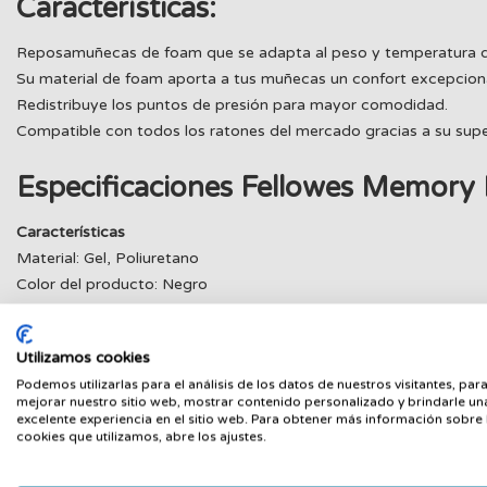
Características:
Reposamuñecas de foam que se adapta al peso y temperatura de
Su material de foam aporta a tus muñecas un confort excepciona
Redistribuye los puntos de presión para mayor comodidad.
Compatible con todos los ratones del mercado gracias a su super
Especificaciones Fellowes Memory
Características
Material: Gel, Poliuretano
Color del producto: Negro
Peso y dimensiones
Dimensiones (Ancho x Profundidad x Altura): 490,5 x 58,7 x 23
Utilizamos cookies
Podemos utilizarlas para el análisis de los datos de nuestros visitantes, par
mejorar nuestro sitio web, mostrar contenido personalizado y brindarle un
excelente experiencia en el sitio web. Para obtener más información sobre 
cookies que utilizamos, abre los ajustes.
PRODUCTOS RELACIONADOS