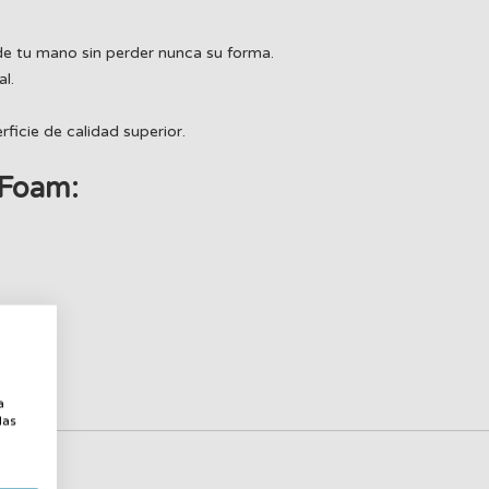
 tu mano sin perder nunca su forma.
l.
ficie de calidad superior.
 Foam:
,8 mm
a
a
las