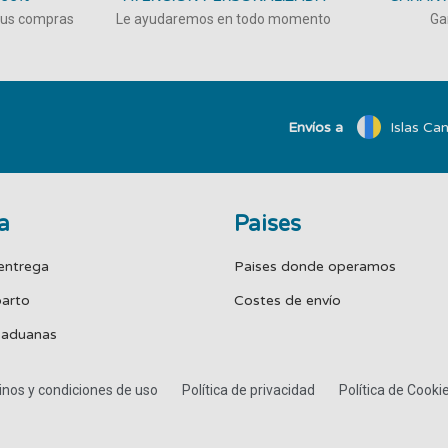
 tus compras
Le ayudaremos en todo momento
Ga
Envíos a
Islas Can
a
Paises
entrega
Paises donde operamos
parto
Costes de envío
 aduanas
nos y condiciones de uso
Política de privacidad
Política de Cooki