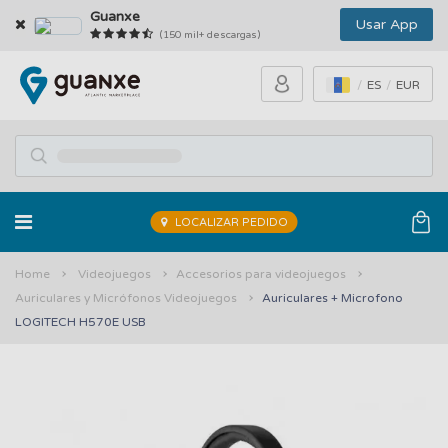
Guanxe
Usar App
(150 mil+ descargas)
ES
EUR
LOCALIZAR PEDIDO
Home
Videojuegos
Accesorios para videojuegos
Auriculares y Micrófonos Videojuegos
Auriculares + Microfono
LOGITECH H570E USB