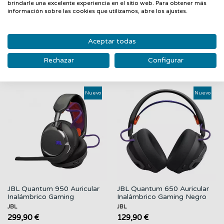
DIADEMA CIRCUMAURAL JACK 3.5MM 981-000575
brindarle una excelente experiencia en el sitio web. Para obtener más
información sobre las cookies que utilizamos, abre los ajustes.
Aceptar todas
PRODUCTOS RELACIONADOS
Rechazar
Configurar
‹
›
Nuevo
Nuevo
JBL Quantum 950 Auricular
JBL Quantum 650 Auricular
Inalámbrico Gaming
Inalámbrico Gaming Negro
Cancelación...
JBL
JBL
299,90 €
129,90 €