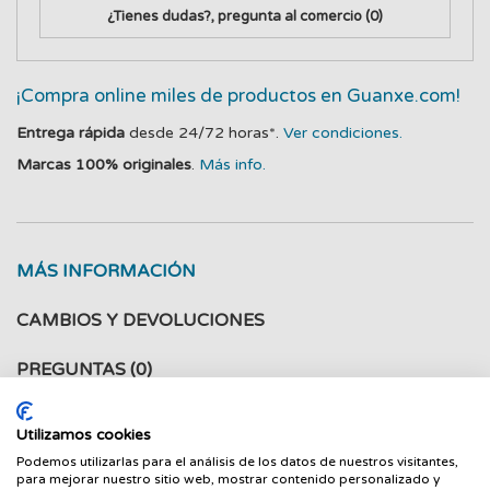
¿Tienes dudas?, pregunta al comercio
(0)
¡Compra online miles de productos en Guanxe.com!
Entrega rápida
desde 24/72 horas*.
Ver condiciones.
Marcas 100% originales
.
Más info.
MÁS INFORMACIÓN
CAMBIOS Y DEVOLUCIONES
PREGUNTAS
(0)
Utilizamos cookies
AURICULARESMICRO LOGITECH H570E ESTEREO NEGRO
Podemos utilizarlas para el análisis de los datos de nuestros visitantes,
AURICULARESMICRO LOGITECH H570E ESTEREO NEGRO
para mejorar nuestro sitio web, mostrar contenido personalizado y