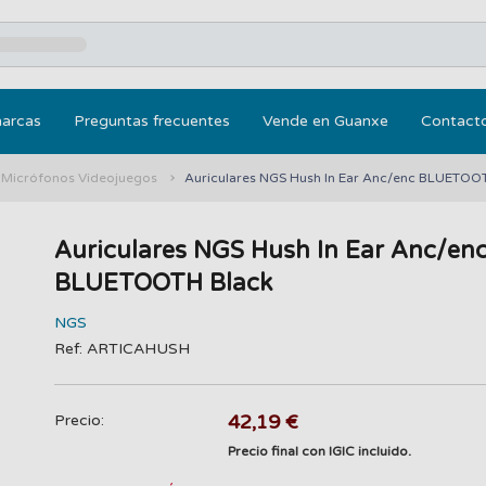
marcas
Preguntas frecuentes
Vende en Guanxe
Contact
y Micrófonos Videojuegos
Auriculares NGS Hush In Ear Anc/enc BLUETOO
Auriculares NGS Hush In Ear Anc/en
BLUETOOTH Black
NGS
Ref: ARTICAHUSH
42,19 €
Precio:
Precio final con IGIC incluido.