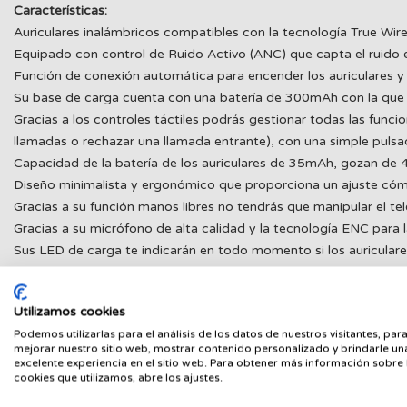
Características:
Auriculares inalámbricos compatibles con la tecnología True Wir
Equipado con control de Ruido Activo (ANC) que capta el ruido e
Función de conexión automática para encender los auriculares y s
Su base de carga cuenta con una batería de 300mAh con la que 
Gracias a los controles táctiles podrás gestionar todas las func
llamadas o rechazar una llamada entrante), con una simple pulsa
Capacidad de la batería de los auriculares de 35mAh, gozan de
Diseño minimalista y ergonómico que proporciona un ajuste có
Gracias a su función manos libres no tendrás que manipular el te
Gracias a su micrófono de alta calidad y la tecnología ENC para
Sus LED de carga te indicarán en todo momento si los auricular
carga y de su capacidad en 4 niveles 25%-50%-75%-100%
Incluye almohadillas en 3 tamaños diferentes (S/M/L) para que s
Utilizamos cookies
10 m de alcance inalámbrico.
Podemos utilizarlas para el análisis de los datos de nuestros visitantes, par
mejorar nuestro sitio web, mostrar contenido personalizado y brindarle un
excelente experiencia en el sitio web. Para obtener más información sobre 
cookies que utilizamos, abre los ajustes.