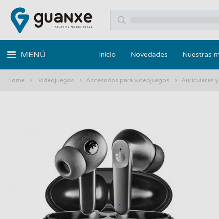
MENÚ
Inicio
Novedades
Nuestras 
Home
Videojuegos
Accesorios para videojuegos
Auriculares 