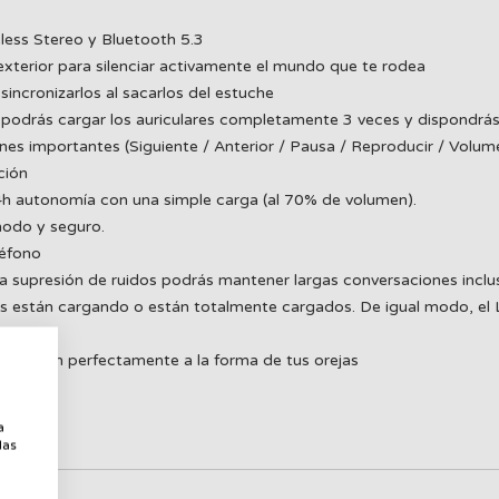
eless Stereo y Bluetooth 5.3
xterior para silenciar activamente el mundo que te rodea
incronizarlos al sacarlos del estuche
podrás cargar los auriculares completamente 3 veces y dispondrá
iones importantes (Siguiente / Anterior / Pausa / Reproducir / Volum
ción
 4h autonomía con una simple carga (al 70% de volumen).
modo y seguro.
léfono
 la supresión de ruidos podrás mantener largas conversaciones incl
es están cargando o están totalmente cargados. De igual modo, el 
e ajusten perfectamente a la forma de tus orejas
a
a
las