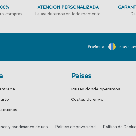
100%
ATENCIÓN PERSONALIZADA
GARANT
 tus compras
Le ayudaremos en todo momento
Ga
Envíos a
Islas Can
a
Paises
entrega
Paises donde operamos
parto
Costes de envío
 aduanas
nos y condiciones de uso
Política de privacidad
Política de Cooki