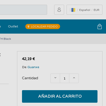
Español
EUR
o
Outlet
LOCALIZAR PEDIDO
TH Black
c
42,19 €
De
Guanxe
Cantidad
AÑADIR AL CARRITO