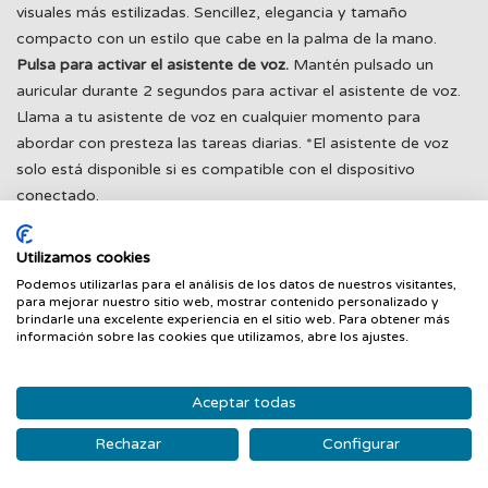
visuales más estilizadas. Sencillez, elegancia y tamaño
compacto con un estilo que cabe en la palma de la mano.
Pulsa para activar el asistente de voz.
Mantén pulsado un
auricular durante 2 segundos para activar el asistente de voz.
Llama a tu asistente de voz en cualquier momento para
abordar con presteza las tareas diarias.
*El asistente de voz
solo está disponible si es compatible con el dispositivo
conectado.
Bluetooth® 5.4.
La latencia ultrabaja de 90 ms es más rápida
y estable.
Utilizamos cookies
Rapidez de conexión.
Facilidad para emparejar y rapidez de
Podemos utilizarlas para el análisis de los datos de nuestros visitantes,
manejo.
para mejorar nuestro sitio web, mostrar contenido personalizado y
brindarle una excelente experiencia en el sitio web. Para obtener más
Google Fast Pair: Abre la tapa para que salgan los auriculares
información sobre las cookies que utilizamos, abre los ajustes.
y toca para conectar.
Con un solo toque, los Redmi Buds 6
Active se pueden emparejar rápidamente y sin esfuerzo con
Aceptar todas
tus dispositivos Android a través de Bluetooth. Incluso podrás
saber dónde dejaste los auriculares por última vez.
Rechazar
Configurar
Clasificación IPX4.
Deja de preocuparte por los daños que
puedan causar las salpicaduras de agua al hacer deporte o ir