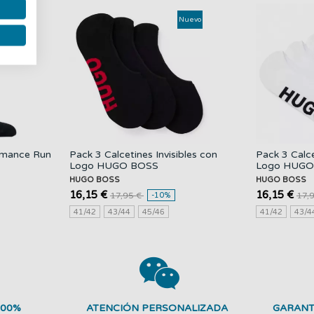
uevo
Nuevo
ormance Run
Pack 3 Calcetines Invisibles con
Pack 3 Calce
Logo HUGO BOSS
Logo HUGO
HUGO BOSS
HUGO BOSS
16,15 €
16,15 €
17,95 €
-10%
17,
41/42
43/44
45/46
41/42
43/4
100%
ATENCIÓN PERSONALIZADA
GARANT