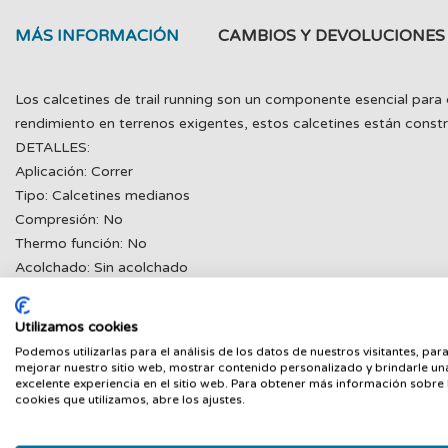
MÁS INFORMACIÓN
CAMBIOS Y DEVOLUCIONES
Los calcetines de trail running son un componente esencial para
rendimiento en terrenos exigentes, estos calcetines están constru
DETALLES:
Aplicación: Correr
Tipo: Calcetines medianos
Compresión: No
Thermo función: No
Acolchado: Sin acolchado
características: Transpirable, Secado rápido
Material: 95 % nylon, 5 % Elastano
Utilizamos cookies
Podemos utilizarlas para el análisis de los datos de nuestros visitantes, par
mejorar nuestro sitio web, mostrar contenido personalizado y brindarle un
excelente experiencia en el sitio web. Para obtener más información sobre 
cookies que utilizamos, abre los ajustes.
PRODUCTOS RELACIONADOS