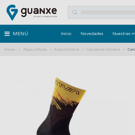
MENÚ
Inicio
Novedades
Nuestras 
Home
Ropa y Moda
Ropa Hombre
Calcetines Hombre
Calc