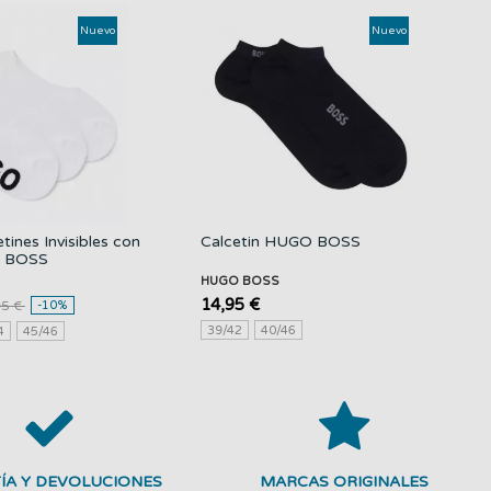
Nuevo
Nuevo
tines Invisibles con
Calcetin HUGO BOSS
 BOSS
HUGO BOSS
14,95 €
95 €
-10%
39/42
40/46
4
45/46
ÍA Y DEVOLUCIONES
MARCAS ORIGINALES