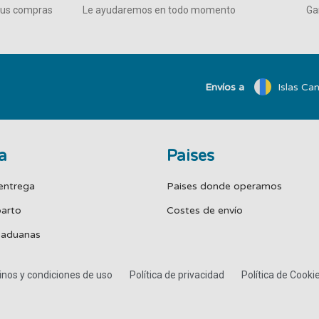
 tus compras
Le ayudaremos en todo momento
Ga
Envíos a
Islas Can
a
Paises
entrega
Paises donde operamos
parto
Costes de envío
 aduanas
nos y condiciones de uso
Política de privacidad
Política de Cooki