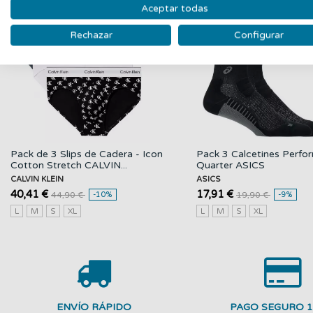
Aceptar todas
Nuevo
N
Rechazar
Configurar
Pack de 3 Slips de Cadera - Icon
Pack 3 Calcetines Perf
Cotton Stretch CALVIN...
Quarter ASICS
CALVIN KLEIN
ASICS
40,41 €
17,91 €
44,90 €
-10%
19,90 €
-9%
L
M
S
XL
L
M
S
XL
ENVÍO RÁPIDO
PAGO SEGURO 