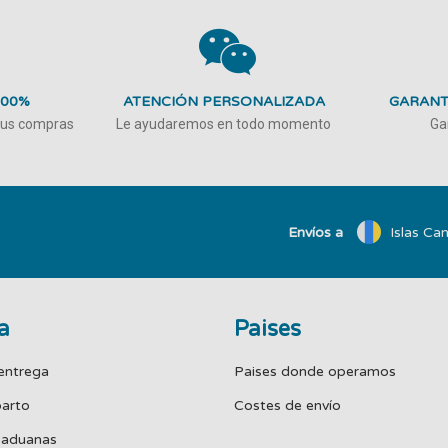
100%
ATENCIÓN PERSONALIZADA
GARANT
 tus compras
Le ayudaremos en todo momento
Ga
Envíos a
Islas Can
a
Paises
entrega
Paises donde operamos
parto
Costes de envío
 aduanas