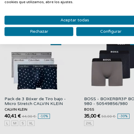
cookies que utilizamos, abre los ajustes.
Aceptar todas
PRODUCTOS RELACIONADOS
Rechazar
Configurar
Nuevo
N
Pack de 3 Bóxer de Tiro bajo -
BOSS - BOXERBR3P BO
Micro Stretch CALVIN KLEIN
980 - 50549856/980
CALVIN KLEIN
BOSS
40,41 €
35,00 €
44,90 €
-10%
50,00 €
-30%
L
M
S
XL
2XL