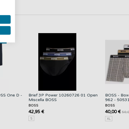
uevo
SS One D -
Brief 3P Power 10260726 01 Open
BOSS - Boxe
Miscella BOSS
962 - 5053
BOSS
BOSS
42,95 €
40,00 €
50,
S
XL