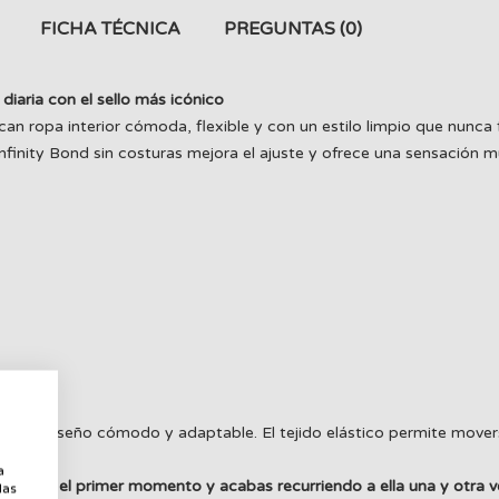
FICHA TÉCNICA
PREGUNTAS
(0)
iaria con el sello más icónico
n ropa interior cómoda, flexible y con un estilo limpio que nunca fa
 Infinity Bond sin costuras mejora el ajuste y ofrece una sensación
a su diseño cómodo y adaptable. El tejido elástico permite moverse 
a
e
a
desde el primer momento y acabas recurriendo a ella una y otra v
las