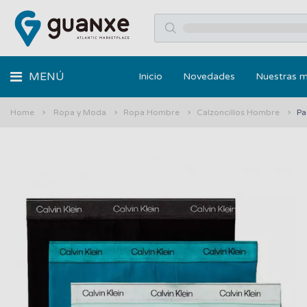
MENÚ
Inicio
Novedades
Nuestras 
Home
Ropa y Moda
Ropa Hombre
Calzoncillos Hombre
Pa