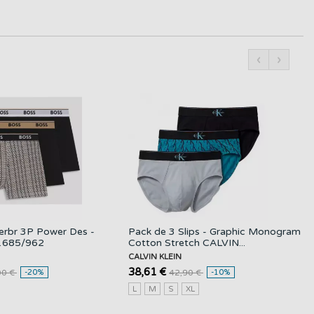
‹
›
rbr 3P Power Des -
Pack de 3 Slips - Graphic Monogram
1685/962
Cotton Stretch CALVIN...
CALVIN KLEIN
38,61 €
00 €
-20%
42,90 €
-10%
L
M
S
XL