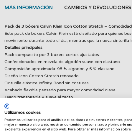
MÁS INFORMACIÓN
CAMBIOS Y DEVOLUCIONES
Pack de 3 bóxers Calvin Klein Icon Cotton Stretch – Comodidad d
Este pack de bóxers Calvin Klein está diseñado para quienes busca
movimiento durante todo el día, mientras que la nueva cinturilla
Detalles principales
Pack compuesto por 3 bóxers cortos ajustados.
Confeccionados en mezcla de algodón suave con elastano.
Composición aproximada: 95 % algodón y 5 % elastano.
Diseño Icon Cotton Stretch renovado.
Cinturilla elástica Infinity Bond sin costuras.
Acabado flexible pensado para mayor comodidad diaria.
Tejido transpirable y suave al tacto.
LV00NB4575
Utilizamos cookies
Funcionan perfectamente bajo cualquier tipo de pantalón gracias 
Podemos utilizarlas para el análisis de los datos de nuestros visitantes, par
suave evita marcas y aporta una sensación mucho más agradabl
mejorar nuestro sitio web, mostrar contenido personalizado y brindarle un
Porque cuando una prenda básica realmente es cómoda, se nota 
excelente experiencia en el sitio web. Para obtener más información sobre 