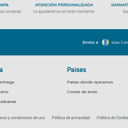
100%
ATENCIÓN PERSONALIZADA
GARANT
 tus compras
Le ayudaremos en todo momento
Ga
Envíos a
Islas Can
a
Paises
entrega
Paises donde operamos
parto
Costes de envío
 aduanas
nos y condiciones de uso
Política de privacidad
Política de Cooki