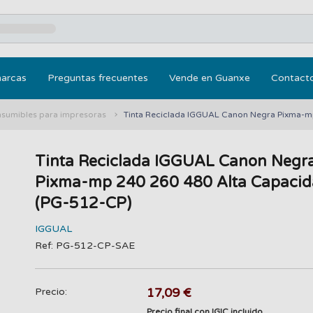
marcas
Preguntas frecuentes
Vende en Guanxe
Contact
nsumibles para impresoras
Tinta Reciclada IGGUAL Canon Negra Pixma-m
Tinta Reciclada IGGUAL Canon Negr
Pixma-mp 240 260 480 Alta Capaci
(PG-512-CP)
IGGUAL
Ref: PG-512-CP-SAE
17,09 €
Precio:
Precio final con IGIC incluido.