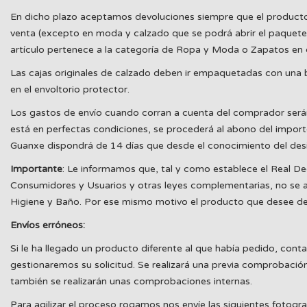
En dicho plazo aceptamos devoluciones siempre que el producto est
venta (excepto en moda y calzado que se podrá abrir el paquete 
artículo pertenece a la categoría de Ropa y Moda o Zapatos en c
Las cajas originales de calzado deben ir empaquetadas con una b
en el envoltorio protector.
Los gastos de envío cuando corran a cuenta del comprador será
está en perfectas condiciones, se procederá al abono del import
Guanxe dispondrá de 14 días que desde el conocimiento del desi
Importante
: Le informamos que, tal y como establece el Real De
Consumidores y Usuarios y otras leyes complementarias, no se ac
Higiene y Baño. Por ese mismo motivo el producto que desee devol
Envíos erróneos:
Si le ha llegado un producto diferente al que había pedido, cont
gestionaremos su solicitud. Se realizará una previa comprobación
también se realizarán unas comprobaciones internas.
Para agilizar el proceso rogamos nos envíe las siguientes fotogra