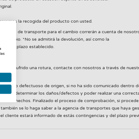
iginal.
nizaremos la recogida del producto con usted.
 gastos de transporte para el cambio correrán a cuenta de nosotro
 el cambio. *No se admitirá la devolución, así como la
a
ntro del plazo establecido.
a
las
n o a sufrido una rotura, contacte con nosotros a través de nuestr
, así como defectuoso de origen, si no ha sido comunicado dentro d
oder determinar los daños/defectos y poder realizar una correcta g
ar los hechos. Finalizado el proceso de comprobación, si procede,
también se lo haga saber a la agencia de transportes que haya ges
l cliente estará informado de estás contingencias y del plazo prev