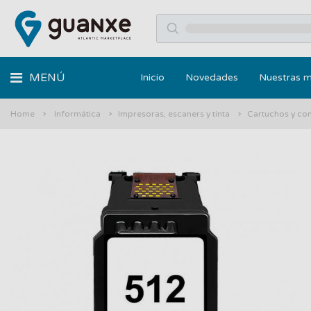
MENÚ
Inicio
Novedades
Nuestras 
Home
Informática
Impresoras, escaners y tinta
Cartuchos y co