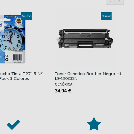
‹
›
Nuevo
Nuevo
ucho Tinta T2715 Nº
Toner Generico Brother Negro HL-
Pack 3 Colores
L9430CDN
GENÉRICA
34,94 €