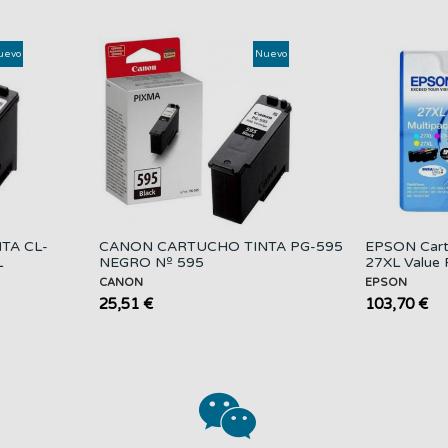
uevo
Nuevo
TA CL-
CANON CARTUCHO TINTA PG-595
EPSON Cart
L
NEGRO Nº 595
27XL Value 
CANON
EPSON
25,51 €
103,70 €