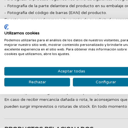
- Fotografía de la parte delantera del producto en su embalaje or
- Fotografía del código de barras (EAN) del producto.
En este caso, procederemos a la revisión de su solicitud y orga
En caso de un error de GUANXE en la preparación del pedido, los
Utilizamos cookies
deberá abonar el cliente, el coste del servicio de transporte para
Podemos utilizarlas para el análisis de los datos de nuestros visitantes, par
reclamación de un artículo faltante, si no ha sido comunicado de
mejorar nuestro sitio web, mostrar contenido personalizado y brindarle un
excelente experiencia en el sitio web. Para obtener más información sobre 
Roturas o defectos de origen:
cookies que utilizamos, abre los ajustes.
En el caso de que su pedido haya llegado defectuoso desde orige
recepción y gestionaremos su incidencia.
Aceptar todas
Importante
: No se admitirá la devolución de un artículo dañado
Rechazar
Configurar
necesitaremos siempre una o varias pruebas del comprador para p
mercancía/pedido o alguna otra prueba que nos permita determin
En caso de recibir mercancía dañada o rota, le aconsejamos que 
pueden surgir imprevistos o roturas de stock. En todo momento e