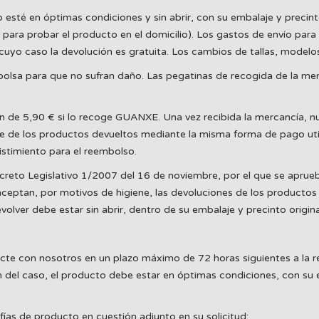
é en óptimas condiciones y sin abrir, con su embalaje y precinto or
para probar el producto en el domicilio). Los gastos de envío para 
uyo caso la devolución es gratuita. Los cambios de tallas, modelos
olsa para que no sufran daño. Las pegatinas de recogida de la mens
n de 5,90 € si lo recoge GUANXE. Una vez recibida la mercancía, n
e de los productos devueltos mediante la misma forma de pago util
stimiento para el reembolso.
creto Legislativo 1/2007 del 16 de noviembre, por el que se aprueba
eptan, por motivos de higiene, las devoluciones de los productos 
ver debe estar sin abrir, dentro de su embalaje y precinto origina
acte con nosotros en un plazo máximo de 72 horas siguientes a la r
 del caso, el producto debe estar en óptimas condiciones, con su em
fías de producto en cuestión adjunto en su solicitud: