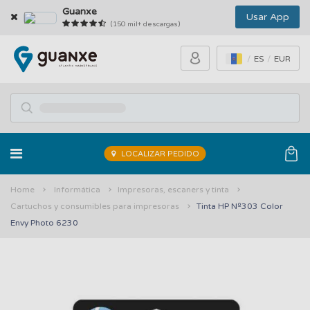
Guanxe
Usar App
(150 mil+ descargas)
ES
EUR
LOCALIZAR PEDIDO
Home
Informática
Impresoras, escaners y tinta
Cartuchos y consumibles para impresoras
Tinta HP Nº303 Color
Envy Photo 6230