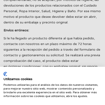
devoluciones de los productos relacionados con el Cuidado
Personal, Ropa Interior, Salud, Higiene y Baño. Por ese mismo
motivo el producto que desee devolver debe estar sin abrir,
dentro de su embalaje y precinto original.
Envíos erróneos:
Si le ha llegado un producto diferente al que había pedido,
contacte con nosotros en un plazo máximo de 72 horas
siguientes a la recepción del pedido a través del formulario de
contacto y gestionaremos su solicitud. Se realizará una previa
comprobación del caso, el producto debe estar
en óptimas condiciones, con su embalaje original, sin ningún
tipo de uso y apto para la venta, también se realizarán unas
comprobaciones internas.
Utilizamos cookies
Podemos utilizarlas para el análisis de los datos de nuestros visitantes,
Para agilizar el proceso rogamos nos envíe las siguientes
para mejorar nuestro sitio web, mostrar contenido personalizado y
fotografías de producto en cuestión adjunto en su solicitud:
brindarle una excelente experiencia en el sitio web. Para obtener más
información sobre las cookies que utilizamos, abre los ajustes.
- Fotografía de la parte delantera del producto en su embalaje
original.