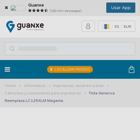
Guanxe
Usar App
(150 mil+ descargas)
ES
EUR
LOCALIZAR PEDIDO
Home
Informática
Impresoras, escaners y tinta
Cartuchos y consumibles para impresoras
Tinta Generica
Reemplaza LC125XLM Magenta