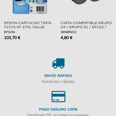
EPSON CARTUCHO TINTA
CINTA COMPATIBLE GRUPO
T2715 Nº 27XL VALUE
24 / GRUPO 51 / EP102 /
PACK 3 COLORES
NEGRA
EPSON
GENÉRICO
103,70 €
4,80 €
ENVÍO RÁPIDO
Somos los + rápidos
PAGO SEGURO 100%
Certificado SSL en todas tus compras