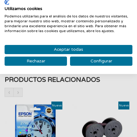
MFC-J4410DW
Utilizamos cookies
MFC-J4510DW
MFC-J4610DW
Podemos utilizarlas para el análisis de los datos de nuestros visitantes,
para mejorar nuestro sitio web, mostrar contenido personalizado y
MFC-J4710DW
brindarle una excelente experiencia en el sitio web. Para obtener más
MFC-J6920DW
información sobre las cookies que utilizamos, abre los ajustes.
MFC-J6520DW
MFC-J6720DW
Aceptar todas
Rechazar
Configurar
PRODUCTOS RELACIONADOS
‹
›
Nuevo
Nuevo