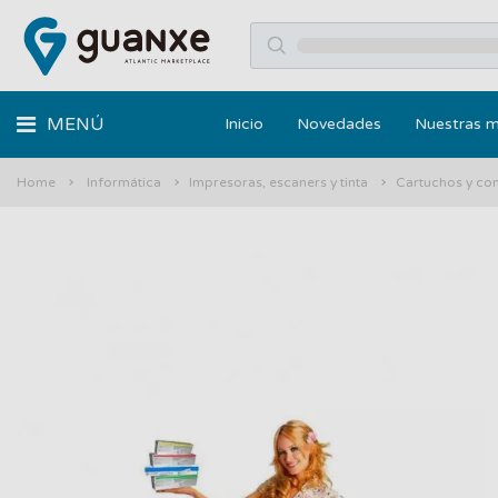
MENÚ
Inicio
Novedades
Nuestras 
Home
Informática
Impresoras, escaners y tinta
Cartuchos y co