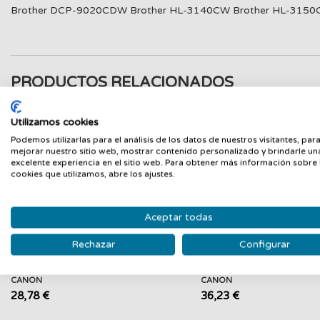
Brother DCP-9020CDW Brother HL-3140CW Brother HL-315
PRODUCTOS RELACIONADOS
Nuevo
N
Utilizamos cookies
Podemos utilizarlas para el análisis de los datos de nuestros visitantes, par
mejorar nuestro sitio web, mostrar contenido personalizado y brindarle un
excelente experiencia en el sitio web. Para obtener más información sobre 
cookies que utilizamos, abre los ajustes.
Aceptar todas
Rechazar
Configurar
CANON CARTUCHO TINTA CL-586
CANON CARTUCHO TIN
COLOR Nº 586
586XL COLOR Nº 586X
CANON
CANON
28,78 €
36,23 €