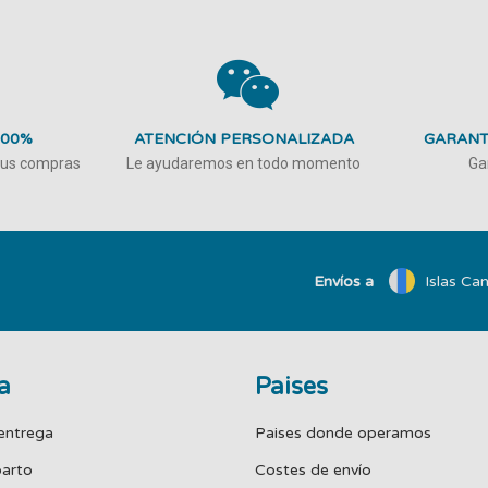
100%
ATENCIÓN PERSONALIZADA
GARANT
 tus compras
Le ayudaremos en todo momento
Ga
Envíos a
Islas Can
a
Paises
entrega
Paises donde operamos
parto
Costes de envío