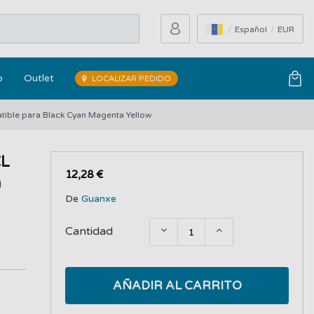
Español
EUR
o
Outlet
LOCALIZAR PEDIDO
ble para Black Cyan Magenta Yellow
CL
12,28 €
a
De
Guanxe
Cantidad
AÑADIR AL CARRITO