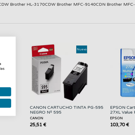
0CDW Brother HL-3170CDW Brother MFC-9140CDN Brother MF
uevo
Nuevo
a
a
las
TA CL-
CANON CARTUCHO TINTA PG-595
EPSON Cart
L
NEGRO Nº 595
27XL Value 
CANON
EPSON
25,51 €
103,70 €