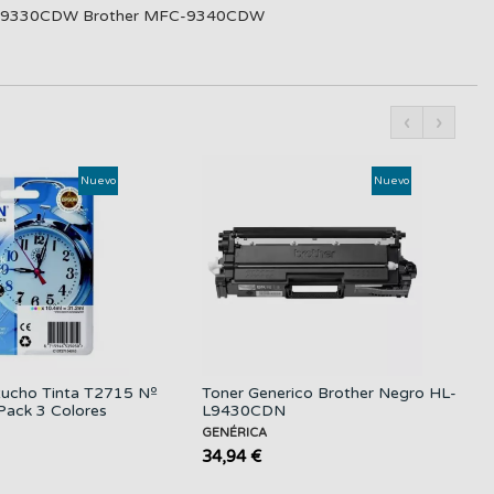
C-9330CDW Brother MFC-9340CDW
‹
›
Nuevo
Nuevo
ucho Tinta T2715 Nº
Toner Generico Brother Negro HL-
Pack 3 Colores
L9430CDN
GENÉRICA
34,94 €