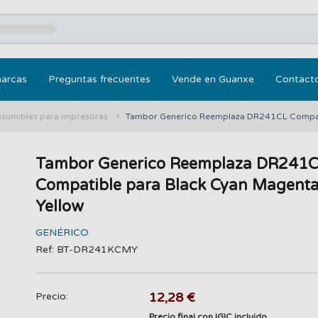
marcas
Preguntas frecuentes
Vende en Guanxe
Contact
nsumibles para impresoras
Tambor Generico Reemplaza DR241CL Compati
Tambor Generico Reemplaza DR241
Compatible para Black Cyan Magent
Yellow
GENÉRICO
Ref: BT-DR241KCMY
12,28 €
Precio:
Precio final con IGIC incluido.