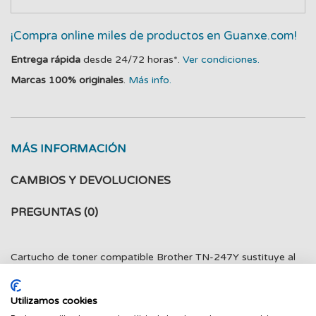
¡Compra online miles de productos en Guanxe.com!
Entrega rápida
desde 24/72 horas*.
Ver condiciones.
Marcas 100% originales
.
Más info.
MÁS INFORMACIÓN
CAMBIOS Y DEVOLUCIONES
PREGUNTAS
(0)
Cartucho de toner compatible Brother TN-247Y sustituye al
Original TN-243Y Compatibilidades: BROTHER DCP-
L3510CDW BROTHER DCP-L3550CDW BROTHER HL-
Utilizamos cookies
L3210CW BROTHER HL-L3230CDW BROTHER HL-