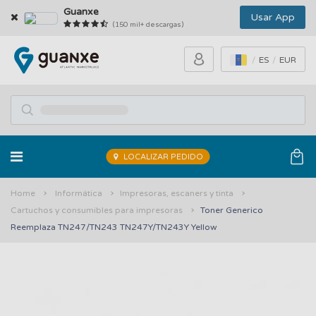
Guanxe
Usar App
(150 mil+ descargas)
ES
EUR
LOCALIZAR PEDIDO
Home
Informática
Impresoras, escaners y tinta
Cartuchos y consumibles para impresoras
Toner Generico
Reemplaza TN247/TN243 TN247Y/TN243Y Yellow