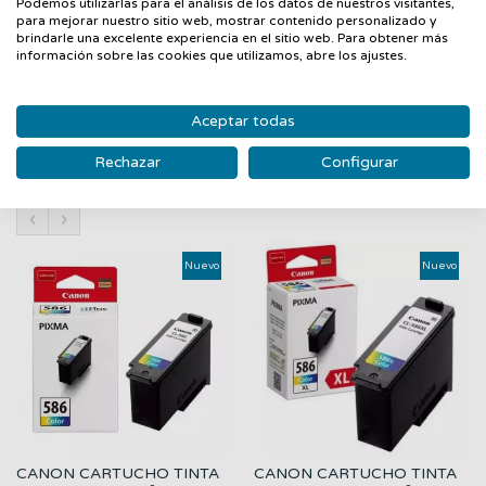
Podemos utilizarlas para el análisis de los datos de nuestros visitantes,
L3270CDW BROTHER MFC-L3710CW BROTHER MFC-
para mejorar nuestro sitio web, mostrar contenido personalizado y
L3730CDN BROTHER MFC-L3750CDW BROTHER MFC-
brindarle una excelente experiencia en el sitio web. Para obtener más
información sobre las cookies que utilizamos, abre los ajustes.
L3770CDW
Aceptar todas
Rechazar
Configurar
PRODUCTOS RELACIONADOS
‹
›
Nuevo
Nuevo
CANON CARTUCHO TINTA
CANON CARTUCHO TINTA