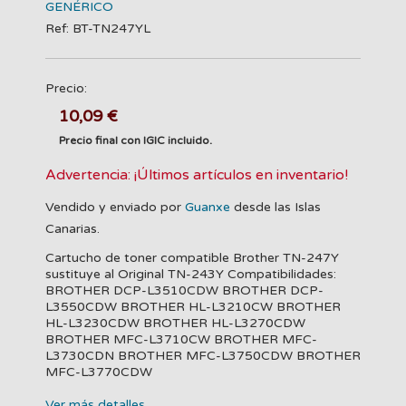
GENÉRICO
Ref: BT-TN247YL
Precio:
10,09 €
Precio final con IGIC incluido.
Advertencia: ¡Últimos artículos en inventario!
Vendido y enviado por
Guanxe
desde las Islas
Canarias.
Cartucho de toner compatible Brother TN-247Y
sustituye al Original TN-243Y Compatibilidades:
BROTHER DCP-L3510CDW BROTHER DCP-
L3550CDW BROTHER HL-L3210CW BROTHER
HL-L3230CDW BROTHER HL-L3270CDW
BROTHER MFC-L3710CW BROTHER MFC-
L3730CDN BROTHER MFC-L3750CDW BROTHER
MFC-L3770CDW
Ver más detalles