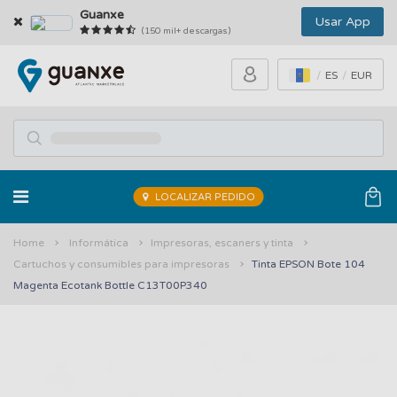
Guanxe
Usar App
(150 mil+ descargas)
ES
EUR
LOCALIZAR PEDIDO
Home
Informática
Impresoras, escaners y tinta
Cartuchos y consumibles para impresoras
Tinta EPSON Bote 104
Magenta Ecotank Bottle C13T00P340