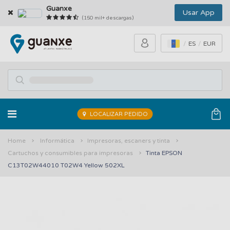
Guanxe
Usar App
(150 mil+ descargas)
ES
EUR
LOCALIZAR PEDIDO
Home
Informática
Impresoras, escaners y tinta
Cartuchos y consumibles para impresoras
Tinta EPSON
C13T02W44010 T02W4 Yellow 502XL