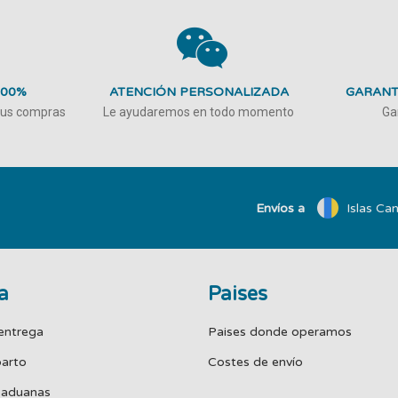
100%
ATENCIÓN PERSONALIZADA
GARANT
 tus compras
Le ayudaremos en todo momento
Ga
Envíos a
Islas Can
a
Paises
entrega
Paises donde operamos
parto
Costes de envío
 aduanas