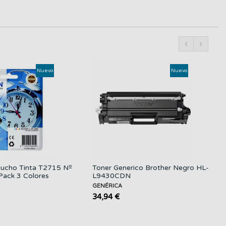
‹
›
Nuevo
Nuevo
ucho Tinta T2715 Nº
Toner Generico Brother Negro HL-
Pack 3 Colores
L9430CDN
GENÉRICA
34,94 €