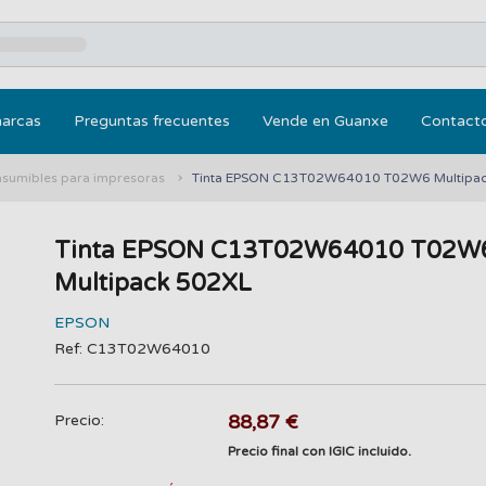
marcas
Preguntas frecuentes
Vende en Guanxe
Contact
nsumibles para impresoras
Tinta EPSON C13T02W64010 T02W6 Multipa
Tinta EPSON C13T02W64010 T02W
Multipack 502XL
EPSON
Ref: C13T02W64010
88,87 €
Precio:
Precio final con IGIC incluido.