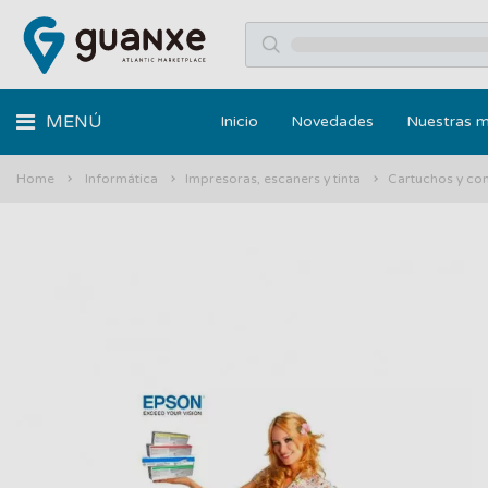
MENÚ
Inicio
Novedades
Nuestras 
Home
Informática
Impresoras, escaners y tinta
Cartuchos y co