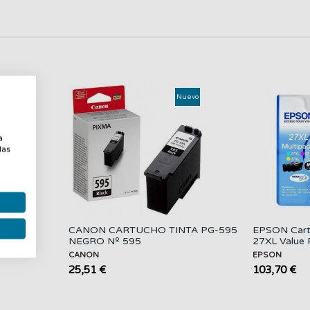
uevo
Nuevo
a
a
las
TA CL-
CANON CARTUCHO TINTA PG-595
EPSON Cart
L
NEGRO Nº 595
27XL Value 
CANON
EPSON
25,51 €
103,70 €