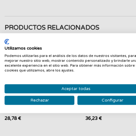
PRODUCTOS RELACIONADOS
Nuevo
N
Utilizamos cookies
Podemos utilizarlas para el análisis de los datos de nuestros visitantes, par
mejorar nuestro sitio web, mostrar contenido personalizado y brindarle un
excelente experiencia en el sitio web. Para obtener más información sobre 
cookies que utilizamos, abre los ajustes.
Aceptar todas
Rechazar
Configurar
CANON CARTUCHO TINTA CL-586
CANON CARTUCHO TIN
COLOR Nº 586
586XL COLOR Nº 586X
CANON
CANON
28,78 €
36,23 €