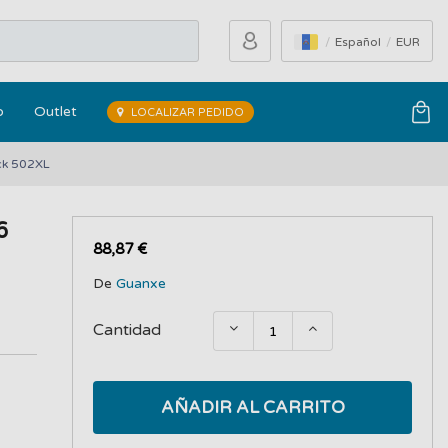
Español
EUR
o
Outlet
LOCALIZAR PEDIDO
ck 502XL
6
88,87 €
De
Guanxe
Cantidad
AÑADIR AL CARRITO