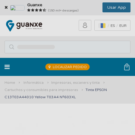
Guanxe
Usar App
(150 mil+ descargas)
ES
EUR
LOCALIZAR PEDIDO
Home
Informática
Impresoras, escaners y tinta
Cartuchos y consumibles para impresoras
Tinta EPSON
C13T03A44010 Yellow T03A4 Nº603XL