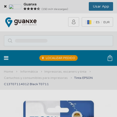
Guanxe
Usar App
(150 mil+ descargas)
ES
EUR
LOCALIZAR PEDIDO
Home
Informática
Impresoras, escaners y tinta
Cartuchos y consumibles para impresoras
Tinta EPSON
C13T07114012 Black T0711