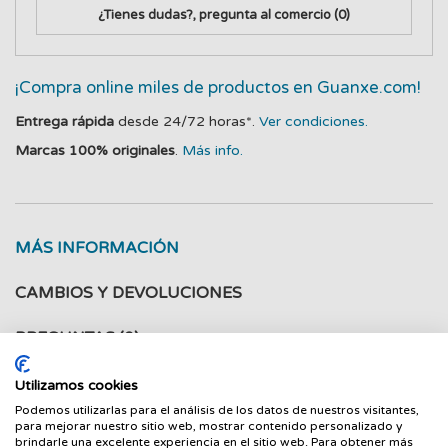
¿Tienes dudas?, pregunta al comercio
(0)
¡Compra online miles de productos en Guanxe.com!
Entrega rápida
desde 24/72 horas*.
Ver condiciones.
Marcas 100% originales
.
Más info.
MÁS INFORMACIÓN
CAMBIOS Y DEVOLUCIONES
PREGUNTAS
(0)
Utilizamos cookies
Epson Stylus D-78/92/120/DX-4000/5000/6000/7000F
Podemos utilizarlas para el análisis de los datos de nuestros visitantes,
Cartucho Negro
para mejorar nuestro sitio web, mostrar contenido personalizado y
brindarle una excelente experiencia en el sitio web. Para obtener más