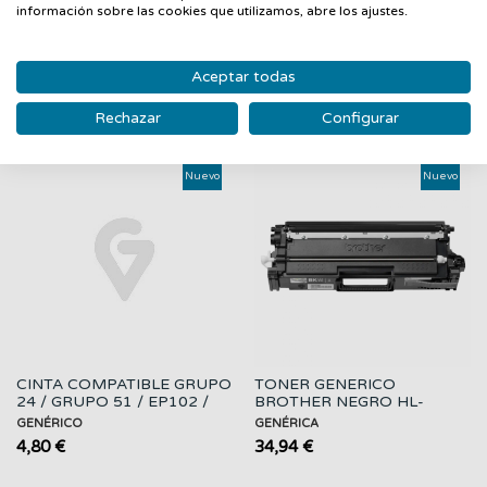
información sobre las cookies que utilizamos, abre los ajustes.
Aceptar todas
PRODUCTOS RELACIONADOS
Rechazar
Configurar
‹
›
Nuevo
Nuevo
CINTA COMPATIBLE GRUPO
TONER GENERICO
24 / GRUPO 51 / EP102 /
BROTHER NEGRO HL-
NEGRA
L9430CDN
GENÉRICO
GENÉRICA
4,80 €
34,94 €