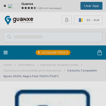
Guanxe
Usar App
(150 mil+ descargas)
ES
EUR
LOCALIZAR PEDIDO
Home
Informática
Impresoras, escaners y tinta
Cartuchos y consumibles para impresoras
Cartucho Compatible
Epson 202XL Negro Foto T02H1/T02F1