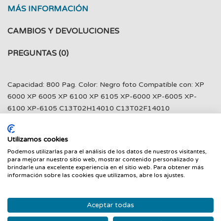
MÁS INFORMACIÓN
CAMBIOS Y DEVOLUCIONES
PREGUNTAS
(0)
Capacidad: 800 Pag. Color: Negro foto Compatible con: XP
6000 XP 6005 XP 6100 XP 6105 XP-6000 XP-6005 XP-
6100 XP-6105 C13T02H14010 C13T02F14010
Utilizamos cookies
Podemos utilizarlas para el análisis de los datos de nuestros visitantes,
PRODUCTOS RELACIONADOS
para mejorar nuestro sitio web, mostrar contenido personalizado y
brindarle una excelente experiencia en el sitio web. Para obtener más
información sobre las cookies que utilizamos, abre los ajustes.
‹
›
Nuevo
Nuevo
Aceptar todas