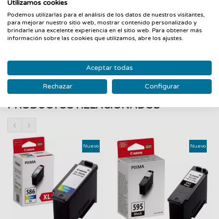
Utilizamos cookies
Color del cartucho: Magenta
Tipo de consumible: Tinta
Podemos utilizarlas para el análisis de los datos de nuestros visitantes,
para mejorar nuestro sitio web, mostrar contenido personalizado y
Capacidad: 13 ml
brindarle una excelente experiencia en el sitio web. Para obtener más
Reemplazable para las impresoras: Epson [R240 / RX420 /
información sobre las cookies que utilizamos, abre los ajustes.
RX425 / RX520]
Aceptar todas
Rechazar
Configurar
PRODUCTOS RELACIONADOS
‹
›
Nuevo
Nuevo