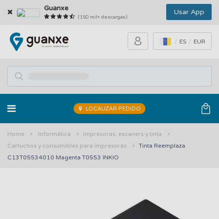
Guanxe
Usar App
(150 mil+ descargas)
ES
EUR
LOCALIZAR PEDIDO
Home
Informática
Impresoras, escaners y tinta
Cartuchos y consumibles para impresoras
Tinta Reemplaza
C13T05534010 Magenta T0553 INKIO