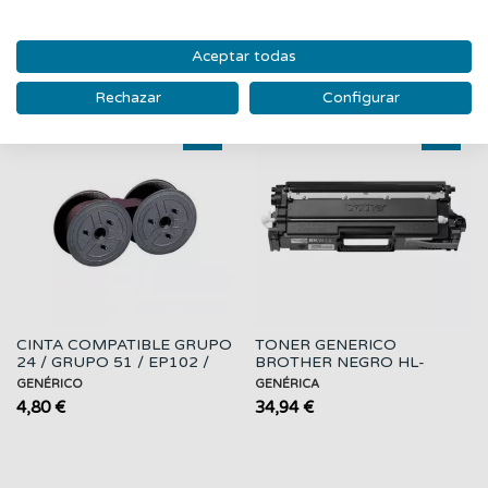
PRODUCTOS RELACIONADOS
Aceptar todas
‹
›
Rechazar
Configurar
Nuevo
Nuevo
CINTA COMPATIBLE GRUPO
TONER GENERICO
24 / GRUPO 51 / EP102 /
BROTHER NEGRO HL-
NEGRA
L9430CDN
GENÉRICO
GENÉRICA
4,80 €
34,94 €