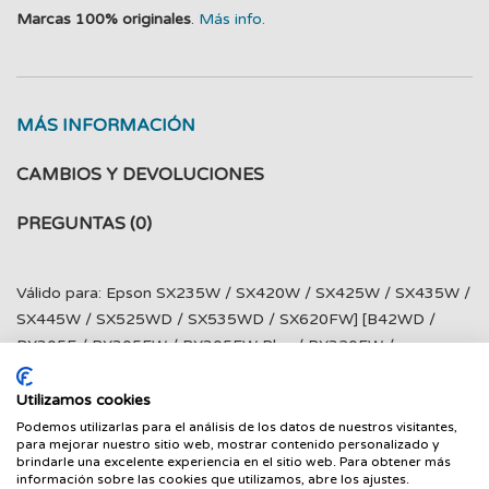
Marcas 100% originales
.
Más info.
MÁS INFORMACIÓN
CAMBIOS Y DEVOLUCIONES
PREGUNTAS
(0)
Válido para: Epson SX235W / SX420W / SX425W / SX435W /
SX445W / SX525WD / SX535WD / SX620FW] [B42WD /
BX305F / BX305FW / BX305FW Plus / BX320FW /
BX525WD / BX535WD / BX625FW / BX625FWD / BX630FW
/ BX635FWD / BX925FWD / BX935FWD ] [WF7015 /
Utilizamos cookies
WF7515 / WF7525
Podemos utilizarlas para el análisis de los datos de nuestros visitantes,
para mejorar nuestro sitio web, mostrar contenido personalizado y
brindarle una excelente experiencia en el sitio web. Para obtener más
información sobre las cookies que utilizamos, abre los ajustes.