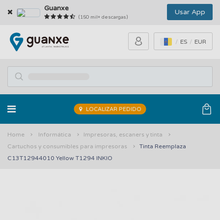
Guanxe
Usar App
(150 mil+ descargas)
ES
EUR
LOCALIZAR PEDIDO
Home
Informática
Impresoras, escaners y tinta
Cartuchos y consumibles para impresoras
Tinta Reemplaza
C13T12944010 Yellow T1294 INKIO