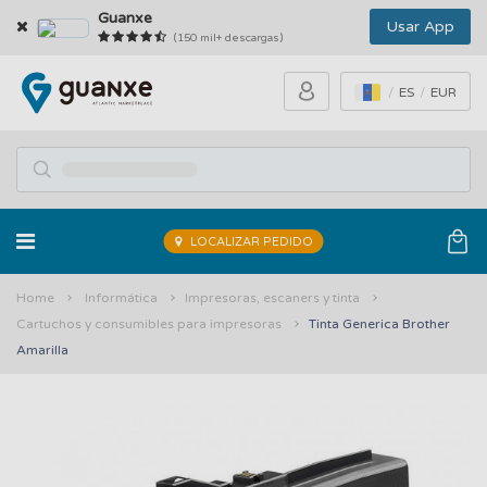
Guanxe
Usar App
(150 mil+ descargas)
ES
EUR
LOCALIZAR PEDIDO
Home
Informática
Impresoras, escaners y tinta
Cartuchos y consumibles para impresoras
Tinta Generica Brother
Amarilla