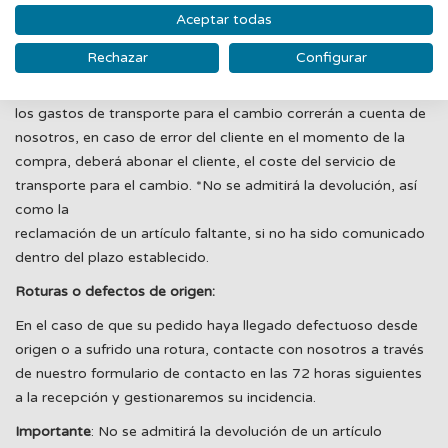
- Fotografía del código de barras (EAN) del producto.
Aceptar todas
En este caso, procederemos a la revisión de su solicitud y
organizaremos la recogida del producto con usted.
Rechazar
Configurar
En caso de un error de GUANXE en la preparación del pedido,
los gastos de transporte para el cambio correrán a cuenta de
nosotros, en caso de error del cliente en el momento de la
compra, deberá abonar el cliente, el coste del servicio de
transporte para el cambio. *No se admitirá la devolución, así
como la
reclamación de un artículo faltante, si no ha sido comunicado
dentro del plazo establecido.
Roturas o defectos de origen:
En el caso de que su pedido haya llegado defectuoso desde
origen o a sufrido una rotura, contacte con nosotros a través
de nuestro formulario de contacto en las 72 horas siguientes
a la recepción y gestionaremos su incidencia.
Importante
: No se admitirá la devolución de un artículo