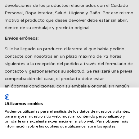
devoluciones de los productos relacionados con el Cuidado
Personal, Ropa Interior, Salud, Higiene y Baño. Por ese mismo
motivo el producto que desee devolver debe estar sin abrir,
dentro de su embalaje y precinto original.
Envíos erróneos:
Si le ha llegado un producto diferente al que había pedido,
contacte con nosotros en un plazo máximo de 72 horas
siguientes a la recepción del pedido a través del formulario de
contacto y gestionaremos su solicitud. Se realizará una previa
comprobación del caso, el producto debe estar
en óptimas condiciones, con su embalaje original, sin ningún
tipo de uso y apto para la venta, también se realizarán unas
comprobaciones internas.
Utilizamos cookies
Para agilizar el proceso rogamos nos envíe las siguientes
Podemos utilizarlas para el análisis de los datos de nuestros visitantes,
para mejorar nuestro sitio web, mostrar contenido personalizado y
fotografías de producto en cuestión adjunto en su solicitud:
brindarle una excelente experiencia en el sitio web. Para obtener más
- Fotografía de la parte delantera del producto en su embalaje
información sobre las cookies que utilizamos, abre los ajustes.
original.