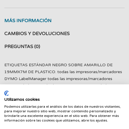
MÁS INFORMACIÓN
CAMBIOS Y DEVOLUCIONES
PREGUNTAS
(0)
ETIQUETAS ESTÁNDAR NEGRO SOBRE AMARILLO DE
19MMX7M DE PLASTICO. todas las impresoras/marcadores
DYMO LabelManager todas las impresoras/marcadores
DYMO LabelPoint todas las impresoras DYMO LabelWriter
DUO todas las impresoras/marcadores de etiquetas que
Utilizamos cookies
aceptan cartuchos de etiquetas D1
Podemos utilizarlas para el análisis de los datos de nuestros visitantes,
para mejorar nuestro sitio web, mostrar contenido personalizado y
brindarle una excelente experiencia en el sitio web. Para obtener más
información sobre las cookies que utilizamos, abre los ajustes.
PRODUCTOS RELACIONADOS