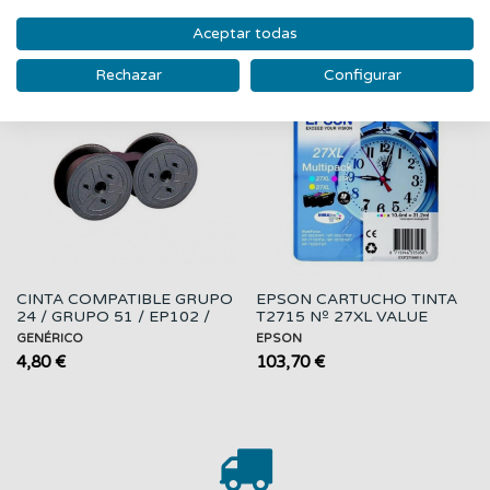
Aceptar todas
‹
›
Rechazar
Configurar
Nuevo
Nuevo
CINTA COMPATIBLE GRUPO
EPSON CARTUCHO TINTA
24 / GRUPO 51 / EP102 /
T2715 Nº 27XL VALUE
NEGRA
PACK 3 COLORES
GENÉRICO
EPSON
4,80 €
103,70 €