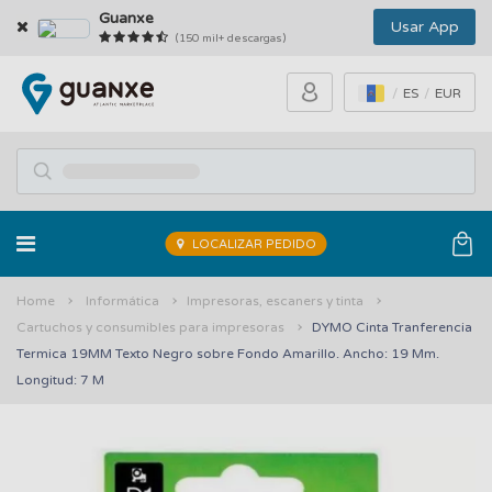
Guanxe
Usar App
(150 mil+ descargas)
ES
EUR
LOCALIZAR PEDIDO
Home
Informática
Impresoras, escaners y tinta
Cartuchos y consumibles para impresoras
DYMO Cinta Tranferencia
Termica 19MM Texto Negro sobre Fondo Amarillo. Ancho: 19 Mm.
Longitud: 7 M