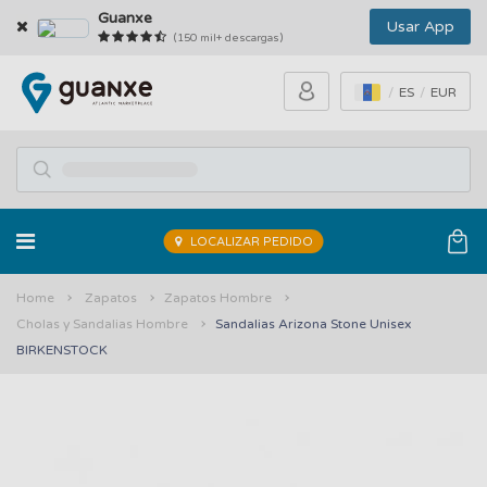
Guanxe
Usar App
(150 mil+ descargas)
ES
EUR
LOCALIZAR PEDIDO
Home
Zapatos
Zapatos Hombre
Cholas y Sandalias Hombre
Sandalias Arizona Stone Unisex
BIRKENSTOCK