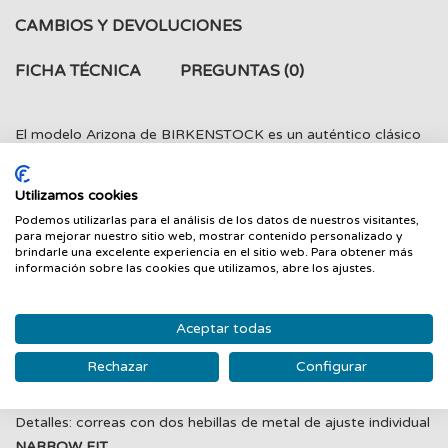
CAMBIOS Y DEVOLUCIONES
FICHA TÉCNICA
PREGUNTAS
(0)
El modelo Arizona de BIRKENSTOCK es un auténtico clásico
que entusiasma tanto a hombres como a mujeres desde hace
décadas. La sandalia con ajuste individual con las dos correas
Utilizamos cookies
se ha convertido en un zapato de culto. El material superior
Podemos utilizarlas para el análisis de los datos de nuestros visitantes,
está hecho de Birko-Flor®, que es respetuoso con la piel y
para mejorar nuestro sitio web, mostrar contenido personalizado y
brindarle una excelente experiencia en el sitio web. Para obtener más
resistente, y se presenta aquí con un elegante aspecto de
información sobre las cookies que utilizamos, abre los ajustes.
nubuc.
Detalles:
Base de corcho y látex de forma anatómica
Aceptar todas
Material superior: Birko-Flor®
Rechazar
Configurar
Plantilla: ante
Suela: EVA
Detalles: correas con dos hebillas de metal de ajuste individual
NARROW FIT