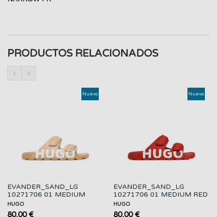
PRODUCTOS RELACIONADOS
‹
›
Nuevo
Nuevo
EVANDER_SAND_LG
EVANDER_SAND_LG
10271706 01 MEDIUM
10271706 01 MEDIUM RED
BEIGE
HUGO
HUGO
80,00 €
80,00 €