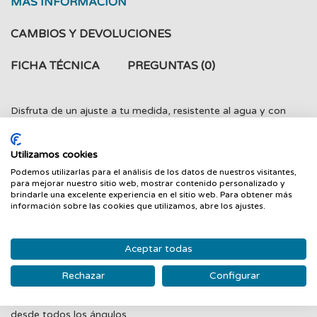
MÁS INFORMACIÓN
CAMBIOS Y DEVOLUCIONES
FICHA TÉCNICA
PREGUNTAS
(0)
Disfruta de un ajuste a tu medida, resistente al agua y con
ventilación para mayor transpirabilidad. Crocs Classic es el
zapato perfecto para cualquier ocasión. Completamente
Utilizamos cookies
moldeado con material Croslite™.
Podemos utilizarlas para el análisis de los datos de nuestros visitantes,
Increíblemente ligeras y súper divertidas en los pies.
para mejorar nuestro sitio web, mostrar contenido personalizado y
Perfectas para el agua y flotantes, sólo pesan unos gramos.
brindarle una excelente experiencia en el sitio web. Para obtener más
información sobre las cookies que utilizamos, abre los ajustes.
Los agujeros de ventilación aportan transpirabilidad a la vez
que evacúan el agua y la suciedad.
Fáciles de limpiar, de secado rápido.
Aceptar todas
La tira trasera pivotante permite un ajuste más preciso.
Rechazar
Configurar
Personalizable con Jibbitz™.
Comodidad icónica Crocs Comfort™ Ligera. Flexible. Confort
desde todos los ángulos.