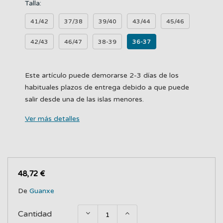
Talla:
41/42
37/38
39/40
43/44
45/46
42/43
46/47
38-39
36-37
Este artículo puede demorarse 2-3 días de los
habituales plazos de entrega debido a que puede
salir desde una de las islas menores.
Ver más detalles
48,72 €
De
Guanxe
Cantidad