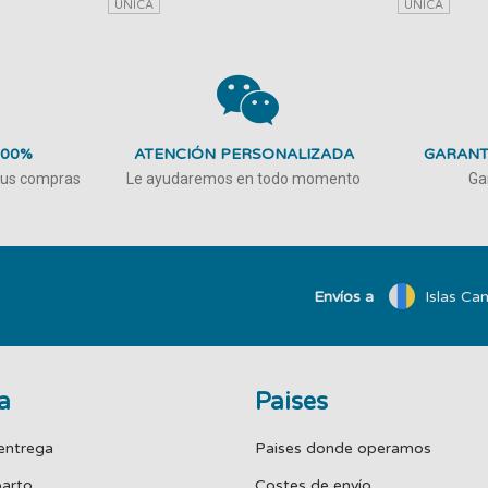
UNICA
UNICA
100%
ATENCIÓN PERSONALIZADA
GARANT
 tus compras
Le ayudaremos en todo momento
Ga
Envíos a
Islas Can
a
Paises
entrega
Paises donde operamos
parto
Costes de envío