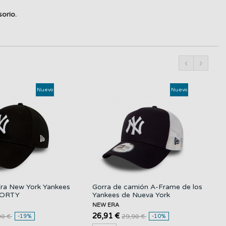
orio.
‹
›
Nuevo
Nuevo
ra New York Yankees
Gorra de camión A-Frame de los
9FORTY
Yankees de Nueva York
NEW ERA
26,91 €
90 €
-19%
29,90 €
-10%