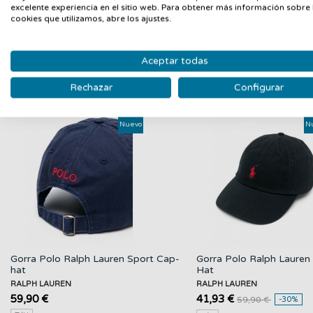
chaquetas para conseguir un look relajado y actual.
excelente experiencia en el sitio web. Para obtener más información sobre 
cookies que utilizamos, abre los ajustes.
Una gorra imprescindible para los seguidores de los Dodgers que
Aceptar todas
Rechazar
Configurar
PRODUCTOS RELACIONADOS
Nuevo
N
Gorra Polo Ralph Lauren Sport Cap-
Gorra Polo Ralph Lauren
hat
Hat
RALPH LAUREN
RALPH LAUREN
59,90 €
41,93 €
59,90 €
-30%