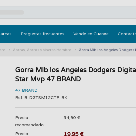
marcas
Preguntas frecuentes
Vende en Guanxe
Contact
bre
Gorras, Gorros y Viseras Hombre
Gorra Mlb los Angeles Dodgers 
Gorra Mlb los Angeles Dodgers Digita
Star Mvp 47 BRAND
47 BRAND
Ref: B-DGTSM12CTP-BK
Precio
34,90 €
recomendado:
19,95 €
Precio: