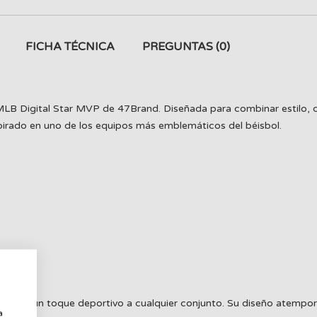
FICHA TÉCNICA
PREGUNTAS
(0)
MLB Digital Star MVP de 47Brand. Diseñada para combinar estilo, 
pirado en uno de los equipos más emblemáticos del béisbol.
a
os o añadir un toque deportivo a cualquier conjunto. Su diseño atem
a