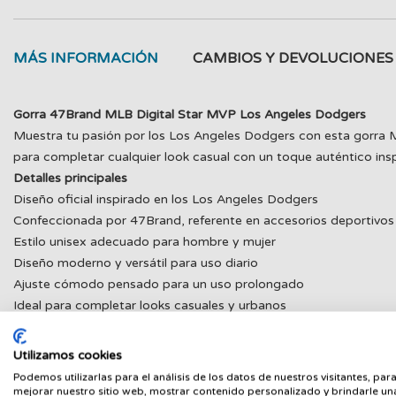
MÁS INFORMACIÓN
CAMBIOS Y DEVOLUCIONES
Gorra 47Brand MLB Digital Star MVP Los Angeles Dodgers
Muestra tu pasión por los Los Angeles Dodgers con esta gorra 
para completar cualquier look casual con un toque auténtico ins
Detalles principales
Diseño oficial inspirado en los Los Angeles Dodgers
Confeccionada por 47Brand, referente en accesorios deportivos
Estilo unisex adecuado para hombre y mujer
Diseño moderno y versátil para uso diario
Ajuste cómodo pensado para un uso prolongado
Ideal para completar looks casuales y urbanos
Acabados de calidad que reflejan la identidad del equipo
Perfecta para aficionados al béisbol y al estilo deportivo
Utilizamos cookies
Podemos utilizarlas para el análisis de los datos de nuestros visitantes, par
Perfecta para llevar en el día a día, asistir a eventos deportiv
mejorar nuestro sitio web, mostrar contenido personalizado y brindarle un