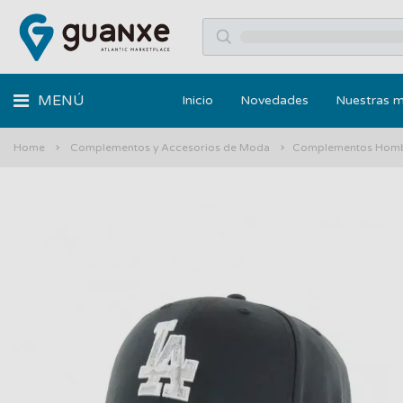
MENÚ
Inicio
Novedades
Nuestras 
Home
Complementos y Accesorios de Moda
Complementos Hom