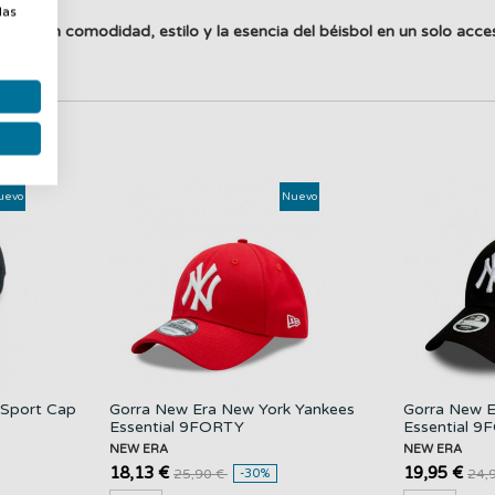
las
 buscan comodidad, estilo y la esencia del béisbol en un solo acces
uevo
Nuevo
 Sport Cap
Gorra New Era New York Yankees
Gorra New E
Essential 9FORTY
Essential 
NEW ERA
NEW ERA
18,13 €
19,95 €
25,90 €
-30%
24,