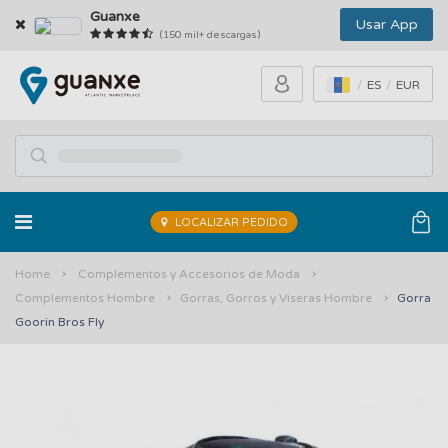
Guanxe
Usar App
(150 mil+ descargas)
ES
EUR
LOCALIZAR PEDIDO
Home
Complementos y Accesorios de Moda
Complementos Hombre
Gorras, Gorros y Viseras Hombre
Gorra
Goorin Bros Fly