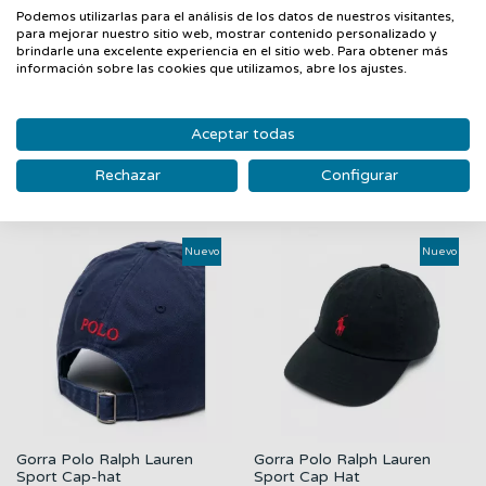
Podemos utilizarlas para el análisis de los datos de nuestros visitantes,
- Rejilla transpirable en la parte trasera.
para mejorar nuestro sitio web, mostrar contenido personalizado y
- Visera con costuras.
brindarle una excelente experiencia en el sitio web. Para obtener más
información sobre las cookies que utilizamos, abre los ajustes.
Aceptar todas
PRODUCTOS RELACIONADOS
Rechazar
Configurar
‹
›
Nuevo
Nuevo
Gorra Polo Ralph Lauren
Gorra Polo Ralph Lauren
Sport Cap-hat
Sport Cap Hat