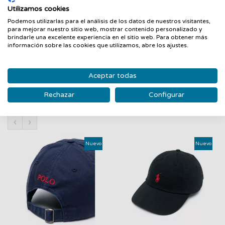
Utilizamos cookies
Gorra Calvin Klein:
Podemos utilizarlas para el análisis de los datos de nuestros visitantes,
- Monograma estampado en todo el artículo.
para mejorar nuestro sitio web, mostrar contenido personalizado y
brindarle una excelente experiencia en el sitio web. Para obtener más
- Cierre ajustable con herrajes de la marca.
información sobre las cookies que utilizamos, abre los ajustes.
- Ojales de ventilación bordados.
Aceptar todas
Rechazar
Configurar
PRODUCTOS RELACIONADOS
‹
›
Nuevo
Nuevo