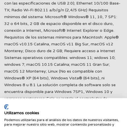
con las especificaciones de USB 2.0); Ethernet 10/100 Base-
TX; Radio Wi-Fi 802.11 a/b/g/n (2,4/5 GHz) Requisitos
mínimos del sistema: Microsoft® Windows® 11, 10, 7 SP1:
32 o 64 bits, 2 GB de espacio disponible en el disco duro,
conexión a Internet, Microsoft® Internet Explorer o Edge.
Requisitos de los sistemas mínimos para Macintosh: Apple®
macOS v10.15 Catalina, macOS v11 Big Sur, macOS v12
Monterey; Disco duro de 2 GB; Requiere acceso a Internet
Sistemas operativos compatibles: windows 11; widows 10;
windows 7; macOS 10.15 Catalina; macOS 11 Gran Sur;
macOS 12 Monterrey; Linux (No es compatible con
Windows® XP (64 bits), Windows Vista® (64 bits), ni
Windows 8 u 8.1 La solución completa de software solo se
encuentra disponible para Windows 7SP1, Windows 10 y
versiones posteriores; Solo se instala el controlador de
impresión en Windows Server 2008 R2 de 64 bits, 2012 de 64
bits, 2012 R2 de 64 bits y 2016 de 64 bits El SO Windows RT
Utilizamos cookies
para Tablets (32 y 64 bits) utiliza un controlador de impresión
Podemos utilizarlas para el análisis de los datos de nuestros visitantes,
para mejorar nuestro sitio web, mostrar contenido personalizado y
simplificado de HP integrado en el SO RT; Los sistemas Linux