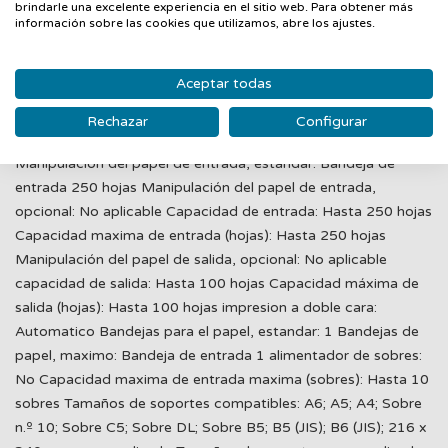
brindarle una excelente experiencia en el sitio web. Para obtener más
utilizan el software HPLIP integrado en el sistema operativo.)
información sobre las cookies que utilizamos, abre los ajustes.
3 Sistemas operativos de red compatibles: Windows Server
2008 R2 de 64 bits, Windows Server 2008 R2 de 64 bits
Aceptar todas
(SP1), Windows Server 2012 de 64 bits, Windows Server
2012 R2 de 64 bits, Windows Server 2016 de 64 bits; Linux
Rechazar
Configurar
Memoria: 64 MB memoria maxima: 64 MB de SDRAM
Manipulación del papel de entrada, estándar: Bandeja de
entrada 250 hojas Manipulación del papel de entrada,
opcional: No aplicable Capacidad de entrada: Hasta 250 hojas
Capacidad maxima de entrada (hojas): Hasta 250 hojas
Manipulación del papel de salida, opcional: No aplicable
capacidad de salida: Hasta 100 hojas Capacidad máxima de
salida (hojas): Hasta 100 hojas impresion a doble cara:
Automatico Bandejas para el papel, estandar: 1 Bandejas de
papel, maximo: Bandeja de entrada 1 alimentador de sobres:
No Capacidad maxima de entrada maxima (sobres): Hasta 10
sobres Tamaños de soportes compatibles: A6; A5; A4; Sobre
n.º 10; Sobre C5; Sobre DL; Sobre B5; B5 (JIS); B6 (JIS); 216 x