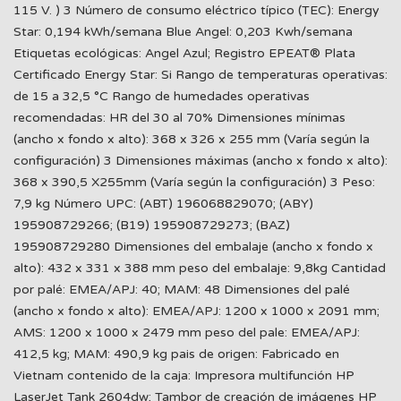
115 V. ) 3 Número de consumo eléctrico típico (TEC): Energy
Star: 0,194 kWh/semana Blue Angel: 0,203 Kwh/semana
Etiquetas ecológicas: Angel Azul; Registro EPEAT® Plata
Certificado Energy Star: Si Rango de temperaturas operativas:
de 15 a 32,5 °C Rango de humedades operativas
recomendadas: HR del 30 al 70% Dimensiones mínimas
(ancho x fondo x alto): 368 x 326 x 255 mm (Varía según la
configuración) 3 Dimensiones máximas (ancho x fondo x alto):
368 x 390,5 X255mm (Varía según la configuración) 3 Peso:
7,9 kg Número UPC: (ABT) 196068829070; (ABY)
195908729266; (B19) 195908729273; (BAZ)
195908729280 Dimensiones del embalaje (ancho x fondo x
alto): 432 x 331 x 388 mm peso del embalaje: 9,8kg Cantidad
por palé: EMEA/APJ: 40; MAM: 48 Dimensiones del palé
(ancho x fondo x alto): EMEA/APJ: 1200 x 1000 x 2091 mm;
AMS: 1200 x 1000 x 2479 mm peso del pale: EMEA/APJ:
412,5 kg; MAM: 490,9 kg pais de origen: Fabricado en
Vietnam contenido de la caja: Impresora multifunción HP
LaserJet Tank 2604dw; Tambor de creación de imágenes HP