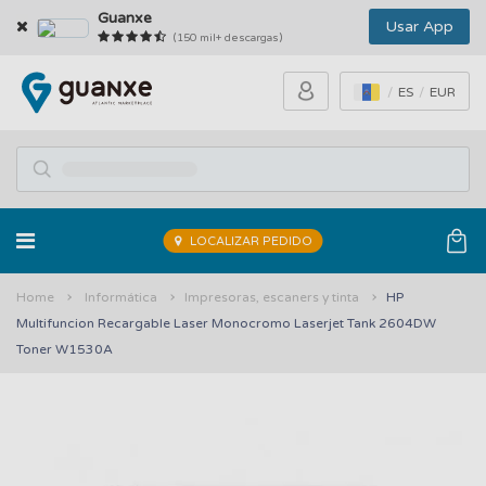
Guanxe
Usar App
(150 mil+ descargas)
ES
EUR
LOCALIZAR PEDIDO
Home
Informática
Impresoras, escaners y tinta
HP
Multifuncion Recargable Laser Monocromo Laserjet Tank 2604DW
Toner W1530A