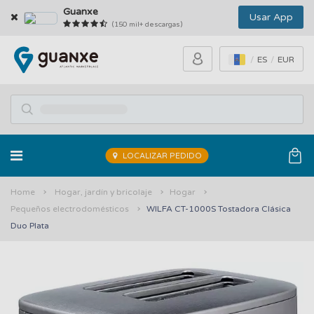
Guanxe
Usar App
(150 mil+ descargas)
ES
EUR
LOCALIZAR PEDIDO
Home
Hogar, jardín y bricolaje
Hogar
Pequeños electrodomésticos
WILFA CT-1000S Tostadora Clásica
Duo Plata