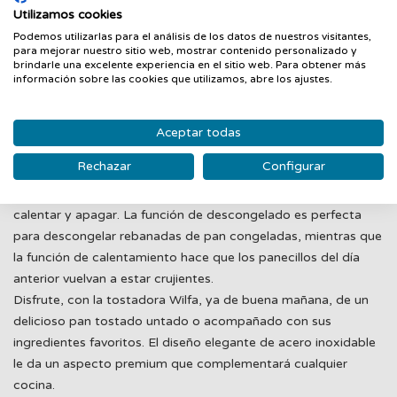
Utilizamos cookies
La tostadora Wilfa CT-1000S incluye ajustes de temperatura
Podemos utilizarlas para el análisis de los datos de nuestros visitantes,
para mejorar nuestro sitio web, mostrar contenido personalizado y
regulables para adaptarse a las preferencias individuales de
brindarle una excelente experiencia en el sitio web. Para obtener más
cada usuario. Con esta función, se obtiene un tostado
información sobre las cookies que utilizamos, abre los ajustes.
uniforme y crujiente sin quemarse, lo que la hace ideal para
empezar bien el día.
Aceptar todas
Funciones adicionales
Rechazar
Configurar
La tostadora también cuenta con un botón para descongelar,
calentar y apagar. La función de descongelado es perfecta
para descongelar rebanadas de pan congeladas, mientras que
la función de calentamiento hace que los panecillos del día
anterior vuelvan a estar crujientes.
Disfrute, con la tostadora Wilfa, ya de buena mañana, de un
delicioso pan tostado untado o acompañado con sus
ingredientes favoritos. El diseño elegante de acero inoxidable
le da un aspecto premium que complementará cualquier
cocina.