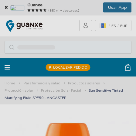
Guanxe
Usar App
(150 mil+ descargas)
ES
EUR
LOCALIZAR PEDIDO
Home
Parafarmacia y salud
Productos solares
Protección solar
Protección Solar Facial
Sun Sensitive Tinted
Mattifying Fluid SPF50 LANCASTER