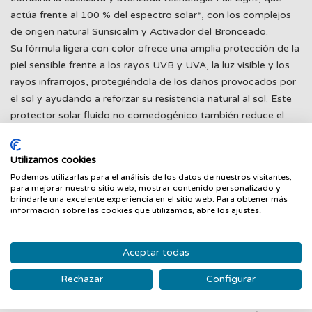
actúa frente al 100 % del espectro solar*, con los complejos
de origen natural Sunsicalm y Activador del Bronceado.
Su fórmula ligera con color ofrece una amplia protección de la
piel sensible frente a los rayos UVB y UVA, la luz visible y los
rayos infrarrojos, protegiéndola de los daños provocados por
el sol y ayudando a reforzar su resistencia natural al sol. Este
protector solar fluido no comedogénico también reduce el
enrojecimiento, la sensación de sequedad y la irritación. La piel
se calma y, al estimular su proceso natural de bronceado,
Utilizamos cookies
adquiere un bronceado luminoso.
Podemos utilizarlas para el análisis de los datos de nuestros visitantes,
Este protector solar Lancaster, limpio y respetuoso con el
para mejorar nuestro sitio web, mostrar contenido personalizado y
océano, caracterizado por su fórmula no pegajosa y a prueba
brindarle una excelente experiencia en el sitio web. Para obtener más
información sobre las cookies que utilizamos, abre los ajustes.
de transferencia, es muy fácil de aplicar y extender, y se
absorbe rápidamente. Su textura altamente sensorial alisa la
piel y proporciona una sensación inmediata de confort, a la
Aceptar todas
par que controla el aspecto brillante de la piel. Su color, que
Rechazar
Configurar
se adapta al tono de tu piel, brinda un acabado difuminado y
seco al tacto.