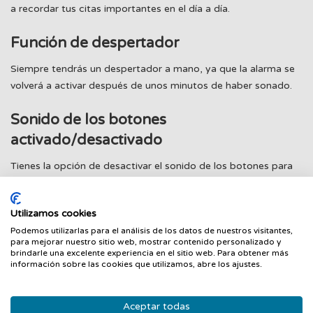
a recordar tus citas importantes en el día a día.
Función de despertador
Siempre tendrás un despertador a mano, ya que la alarma se
volverá a activar después de unos minutos de haber sonado.
Sonido de los botones
activado/desactivado
Tienes la opción de desactivar el sonido de los botones para
mayor discreción. Las alarmas y el temporizador seguirán
funcionando aunque el sonido esté desactivado.
Utilizamos cookies
Calendario automático
Podemos utilizarlas para el análisis de los datos de nuestros visitantes,
para mejorar nuestro sitio web, mostrar contenido personalizado y
brindarle una excelente experiencia en el sitio web. Para obtener más
El calendario se ajusta automáticamente y siempre te
información sobre las cookies que utilizamos, abre los ajustes.
mostrará la fecha correcta.
Aceptar todas
Indicación de hora de 12/24 horas