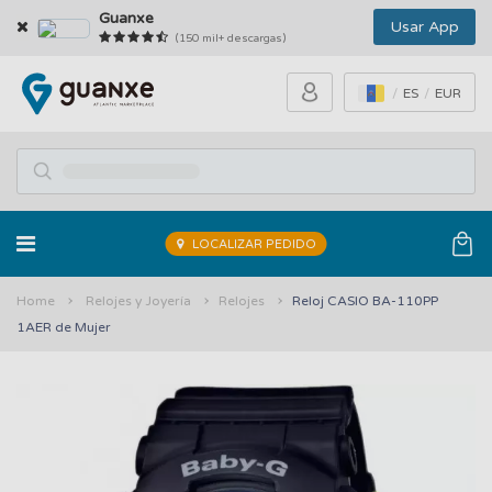
Guanxe
Usar App
(150 mil+ descargas)
ES
EUR
LOCALIZAR PEDIDO
Home
Relojes y Joyería
Relojes
Reloj CASIO BA-110PP
1AER de Mujer