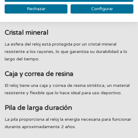
Rechazar
Configurar
Puedes elegir entre visualizar la hora en formato de 12 o 24
horas.
Cristal mineral
La esfera del reloj está protegida por un cristal mineral
resistente a los rayones, lo que garantiza su durabilidad a lo
largo del tiempo.
Caja y correa de resina
El reloj tiene una caja y correa de resina sintética, un material
resistente y flexible que lo hace ideal para uso deportivo.
Pila de larga duración
La pila proporciona al reloj la energía necesaria para funcionar
durante aproximadamente 2 años.