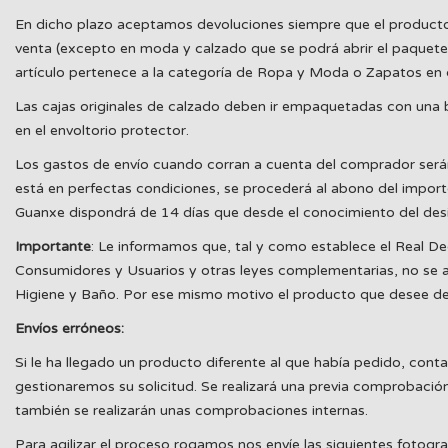
En dicho plazo aceptamos devoluciones siempre que el producto est
venta (excepto en moda y calzado que se podrá abrir el paquete 
artículo pertenece a la categoría de Ropa y Moda o Zapatos en c
Las cajas originales de calzado deben ir empaquetadas con una b
en el envoltorio protector.
Los gastos de envío cuando corran a cuenta del comprador será
está en perfectas condiciones, se procederá al abono del import
Guanxe dispondrá de 14 días que desde el conocimiento del desi
Importante
: Le informamos que, tal y como establece el Real De
Consumidores y Usuarios y otras leyes complementarias, no se ac
Higiene y Baño. Por ese mismo motivo el producto que desee devol
Envíos erróneos:
Si le ha llegado un producto diferente al que había pedido, cont
gestionaremos su solicitud. Se realizará una previa comprobación
también se realizarán unas comprobaciones internas.
Para agilizar el proceso rogamos nos envíe las siguientes fotogra