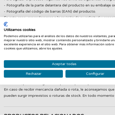
- Fotografía de la parte delantera del producto en su embalaje or
- Fotografía del código de barras (EAN) del producto.
En este caso, procederemos a la revisión de su solicitud y orga
En caso de un error de GUANXE en la preparación del pedido, los
Utilizamos cookies
deberá abonar el cliente, el coste del servicio de transporte para
Podemos utilizarlas para el análisis de los datos de nuestros visitantes, par
reclamación de un artículo faltante, si no ha sido comunicado de
mejorar nuestro sitio web, mostrar contenido personalizado y brindarle un
excelente experiencia en el sitio web. Para obtener más información sobre 
Roturas o defectos de origen:
cookies que utilizamos, abre los ajustes.
En el caso de que su pedido haya llegado defectuoso desde orige
recepción y gestionaremos su incidencia.
Aceptar todas
Importante
: No se admitirá la devolución de un artículo dañado
Rechazar
Configurar
necesitaremos siempre una o varias pruebas del comprador para p
mercancía/pedido o alguna otra prueba que nos permita determin
En caso de recibir mercancía dañada o rota, le aconsejamos que 
pueden surgir imprevistos o roturas de stock. En todo momento e