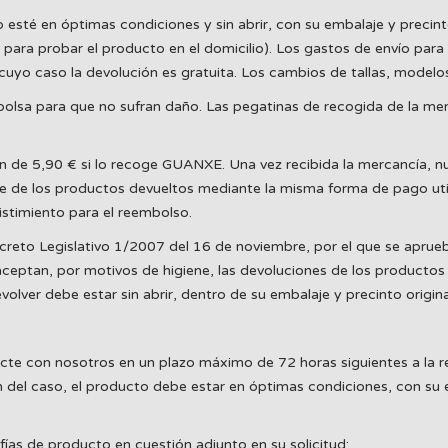
é en óptimas condiciones y sin abrir, con su embalaje y precinto or
para probar el producto en el domicilio). Los gastos de envío para 
uyo caso la devolución es gratuita. Los cambios de tallas, modelos
olsa para que no sufran daño. Las pegatinas de recogida de la mens
n de 5,90 € si lo recoge GUANXE. Una vez recibida la mercancía, n
e de los productos devueltos mediante la misma forma de pago util
stimiento para el reembolso.
creto Legislativo 1/2007 del 16 de noviembre, por el que se aprueba
eptan, por motivos de higiene, las devoluciones de los productos 
ver debe estar sin abrir, dentro de su embalaje y precinto origina
acte con nosotros en un plazo máximo de 72 horas siguientes a la r
 del caso, el producto debe estar en óptimas condiciones, con su em
fías de producto en cuestión adjunto en su solicitud: