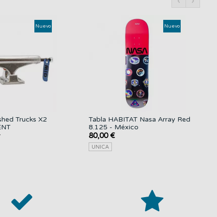
‹
›
Nuevo
Nuevo
ished Trucks X2
Tabla HABITAT Nasa Array Red
ENT
8.125 - México
80,00 €
T
UNICA