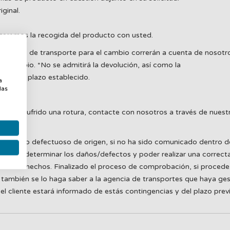
iginal.
nizaremos la recogida del producto con usted.
 gastos de transporte para el cambio correrán a cuenta de nosotro
 el cambio. *No se admitirá la devolución, así como la
a
ntro del plazo establecido.
a
las
n o a sufrido una rotura, contacte con nosotros a través de nuestr
, así como defectuoso de origen, si no ha sido comunicado dentro d
oder determinar los daños/defectos y poder realizar una correcta g
ar los hechos. Finalizado el proceso de comprobación, si procede,
también se lo haga saber a la agencia de transportes que haya ges
l cliente estará informado de estás contingencias y del plazo prev