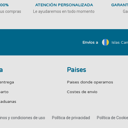
100%
ATENCIÓN PERSONALIZADA
GARANT
 tus compras
Le ayudaremos en todo momento
Ga
Envíos a
Islas Can
a
Paises
entrega
Paises donde operamos
parto
Costes de envío
 aduanas
nos y condiciones de uso
Política de privacidad
Política de Cooki