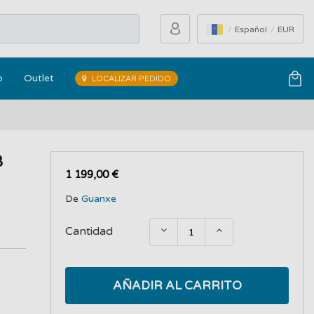
Español
EUR
o
Outlet
LOCALIZAR PEDIDO
B
1 199,00 €
De
Guanxe
Cantidad
AÑADIR AL CARRITO