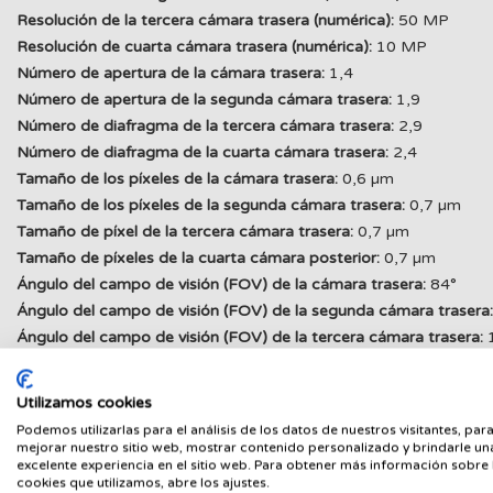
Resolución de la tercera cámara trasera (numérica):
50 MP
Resolución de cuarta cámara trasera (numérica):
10 MP
Número de apertura de la cámara trasera:
1,4
Número de apertura de la segunda cámara trasera:
1,9
Número de diafragma de la tercera cámara trasera:
2,9
Número de diafragma de la cuarta cámara trasera:
2,4
Tamaño de los píxeles de la cámara trasera:
0,6 µm
Tamaño de los píxeles de la segunda cámara trasera:
0,7 µm
Tamaño de píxel de la tercera cámara trasera:
0,7 µm
Tamaño de píxeles de la cuarta cámara posterior:
0,7 µm
Ángulo del campo de visión (FOV) de la cámara trasera:
84°
Ángulo del campo de visión (FOV) de la segunda cámara trasera:
Ángulo del campo de visión (FOV) de la tercera cámara trasera:
Zoom digital:
100x
Tipo de cámara frontal:
Cámara única
Utilizamos cookies
Tamaño del sensor de la cámara frontal:
1/3.2"
Podemos utilizarlas para el análisis de los datos de nuestros visitantes, par
Resolución de la cámara frontal (numérica):
12 MP
mejorar nuestro sitio web, mostrar contenido personalizado y brindarle un
excelente experiencia en el sitio web. Para obtener más información sobre 
Número de apertura de la cámara frontal:
2,2
cookies que utilizamos, abre los ajustes.