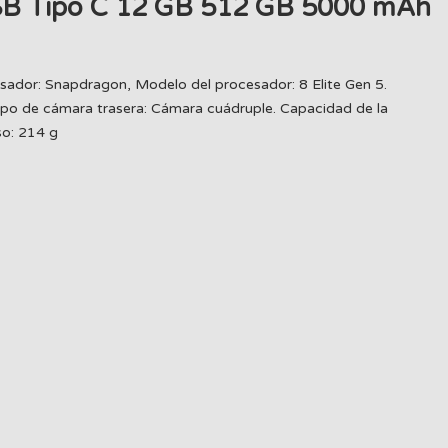
 USB Tipo C 12 GB 512 GB 5000 mAh
cesador: Snapdragon, Modelo del procesador: 8 Elite Gen 5.
po de cámara trasera: Cámara cuádruple. Capacidad de la
so: 214 g