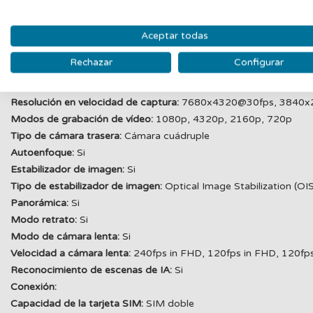
Tamaño de los píxeles de la cámara frontal:
1,12 µm
Ángulo del campo de visión (FOV) de la cámara frontal:
85°
Cámara trasera con flash:
Si
Aceptar todas
Tipo de flash:
LED
Rechazar
Configurar
Resolución de captura de video:
4320 x 7680 Pixeles
Velocidad máxima de cuadro:
240 pps
Resolución en velocidad de captura:
7680x4320@30fps, 3840x
Modos de grabación de vídeo:
1080p, 4320p, 2160p, 720p
Tipo de cámara trasera:
Cámara cuádruple
Autoenfoque:
Si
Estabilizador de imagen:
Si
Tipo de estabilizador de imagen:
Optical Image Stabilization (OI
Panorámica:
Si
Modo retrato:
Si
Modo de cámara lenta:
Si
Velocidad a cámara lenta:
240fps in FHD, 120fps in FHD, 120fp
Reconocimiento de escenas de IA:
Si
Conexión:
Capacidad de la tarjeta SIM:
SIM doble