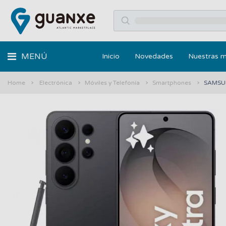
MENÚ
Inicio
Novedades
Nuestras 
Home
Electrónica
Móviles y Telefonía
Smartphones
SAMSUN